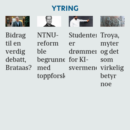
YTRING
Bidrag
NTNU-
Studentene
Troya,
til en
reform
er
myter
verdig
ble
drømmemålet
og det
debatt,
begrunnet
for KI-
som
Brataas?
med
svermene
virkelig
toppforskning
betyr
noe