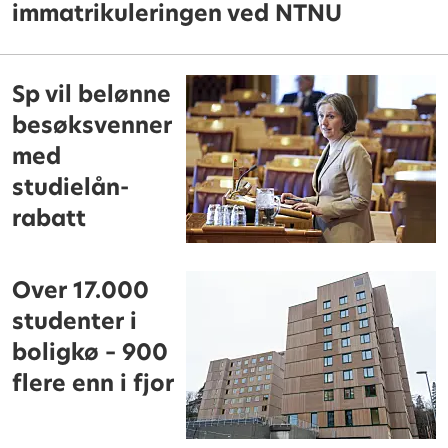
immatrikuleringen ved NTNU
Sp vil belønne
besøksvenner
med
studielån-
rabatt
Over 17.000
studenter i
boligkø – 900
flere enn i fjor