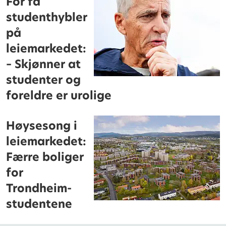
For få
studenthybler
på
leiemarkedet:
– Skjønner at
studenter og
foreldre er urolige
Høysesong i
leiemarkedet:
Færre boliger
for
Trondheim-
studentene