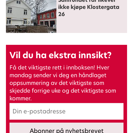
ikke kjøpe Klostergata
26
Vil du ha ekstra innsikt?
Få det viktigste rett i innboksen! Hver
mandag sender vi deg en håndlaget
oppsummering av det viktigste som
skjedde forrige uke og det viktigste som
kommer.