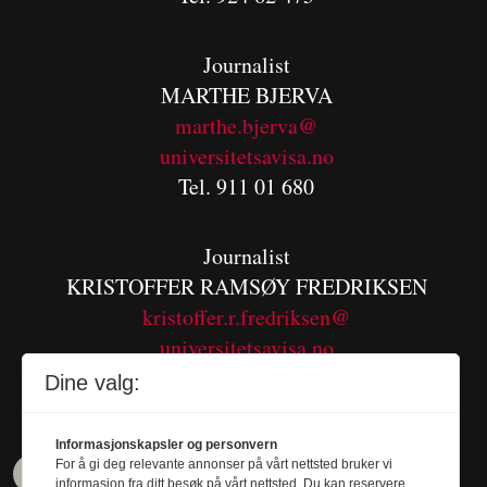
Journalist
MARTHE BJERVA
m
arthe.bjerva@
universitetsavisa.no
Tel. 911 01 680
Journalist
KRISTOFFER RAMSØY FREDRIKSEN
kristoffer.r.fredriksen@
universitetsavisa.no
Tel. 480 55 655
Dine valg:
Informasjonskapsler og personvern
For å gi deg relevante annonser på vårt nettsted bruker vi
informasjon fra ditt besøk på vårt nettsted. Du kan reservere