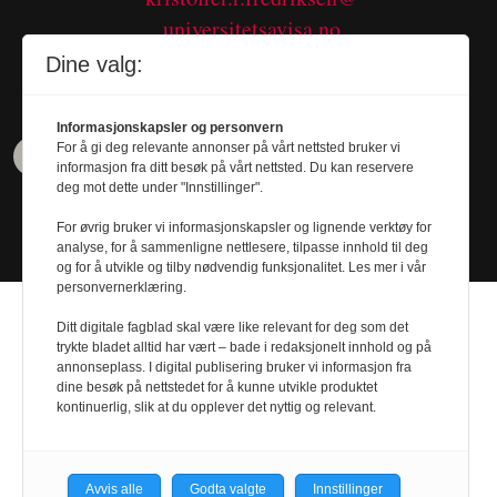
universitetsavisa.no
Tel. 480 55 655
Dine valg:
Informasjonskapsler og personvern
For å gi deg relevante annonser på vårt nettsted bruker vi
informasjon fra ditt besøk på vårt nettsted. Du kan reservere
deg mot dette under "Innstillinger".
For øvrig bruker vi informasjonskapsler og lignende verktøy for
analyse, for å sammenligne nettlesere, tilpasse innhold til deg
og for å utvikle og tilby nødvendig funksjonalitet. Les mer i vår
personvernerklæring.
Ditt digitale fagblad skal være like relevant for deg som det
trykte bladet alltid har vært – bade i redaksjonelt innhold og på
annonseplass. I digital publisering bruker vi informasjon fra
Design by
Nordström Design
- Powered by
dine besøk på nettstedet for å kunne utvikle produktet
kontinuerlig, slik at du opplever det nyttig og relevant.
Labrador CMS
Avvis alle
Godta valgte
Innstillinger