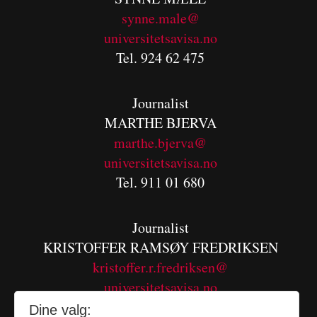
synne.male@
universitetsavisa.no
Tel. 924 62 475
Journalist
MARTHE BJERVA
m
arthe.bjerva@
universitetsavisa.no
Tel. 911 01 680
Journalist
KRISTOFFER RAMSØY FREDRIKSEN
kristoffer.r.fredriksen@
universitetsavisa.no
Tel. 480 55 655
Dine valg: