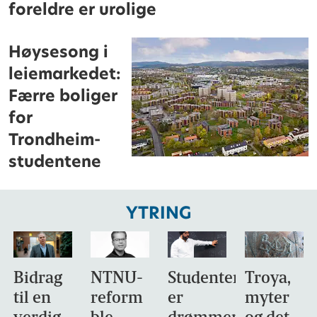
foreldre er urolige
Høysesong i
leiemarkedet:
Færre boliger
for
Trondheim-
studentene
YTRING
Bidrag
NTNU-
Studentene
Troya,
til en
reform
er
myter