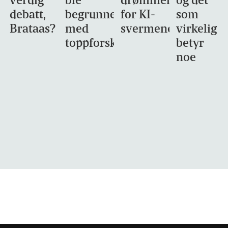
verdig
ble
drømmemålet
og det
debatt,
begrunnet
for KI-
som
Brataas?
med
svermene
virkelig
toppforskning
betyr
noe