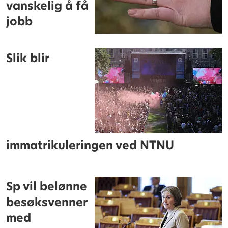
vanskelig å få
jobb
Slik blir
immatrikuleringen ved NTNU
Sp vil belønne
besøksvenner
med