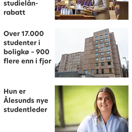
studielån-
rabatt
Over 17.000
studenter i
boligkø – 900
flere enn i fjor
Hun er
Ålesunds nye
studentleder