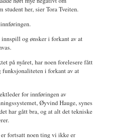
 hadde hørt mye negativt om
 student her, sier Tora Tveiten.
r innføringen.
nspill og ønsker i forkant av at
nvas.
et på nyåret, har noen forelesere fått
 funksjonaliteten i forkant av at
ektleder for innføringen av
nningssystemet, Øyvind Hauge, synes
det har gått bra, og at alt det tekniske
rer.
 er fortsatt noen ting vi ikke er