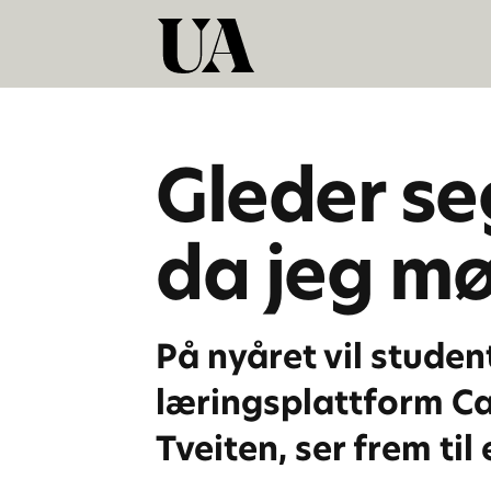
Gleder seg
da jeg m
På nyåret vil stude
læringsplattform Ca
Tveiten, ser frem ti