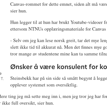
Canvas-rommet for dette emnet, siden alt må være 
sier hun.
Hun legger til at hun har brukt Youtube-videoer fr
ettersom NTNUs opplæringsmateriale for Canvas k
- Selv om jeg kan lese norsk greit, tar det mye len
slett ikke tid til akkurat nå. Men det finnes mye g
tror mange av studentene mine kan ta samme tiln
Ønsker å være konsulent for k
e
Steinsbekk har på sin side så smått begynt å legge
 T.
opplever systemet som oversiktlig.
flere ting jeg må sette meg inn i, men jeg tror jeg har fo
r ikke full oversikt, sier hun.