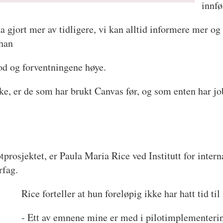
innfø
 ha gjort mer av tidligere, vi kan alltid informere mer 
 han
od og forventningene høye.
e, er de som har brukt Canvas før, og som enten har job
otprosjektet, er Paula Maria Rice ved Institutt for inte
ørfag.
Rice forteller at hun foreløpig ikke har hatt tid til
- Ett av emnene mine er med i pilotimplementerin