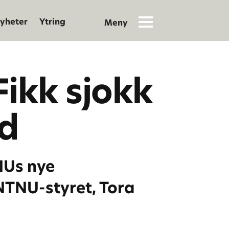
yheter
Ytring
Fikk sjokk
rd
NUs nye
NTNU-styret, Tora