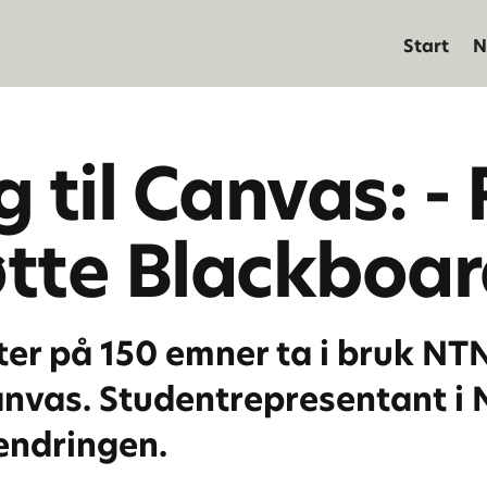
Start
N
 til Canvas: - 
øtte Blackboa
nter på 150 emner ta i bruk NT
nvas. Studentrepresentant i 
l endringen.