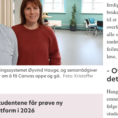
ferdi
bruke
til e
overf
alle 
innfø
feil
løse,
- O
nningssystemet Øyvind Hauge, og seniorrådgiver
 om å få Canvas oppe og gå.
Foto: Kristoffer
det
Hauge
emne
tudentene får prøve ny
følge
tform i 2026
stud