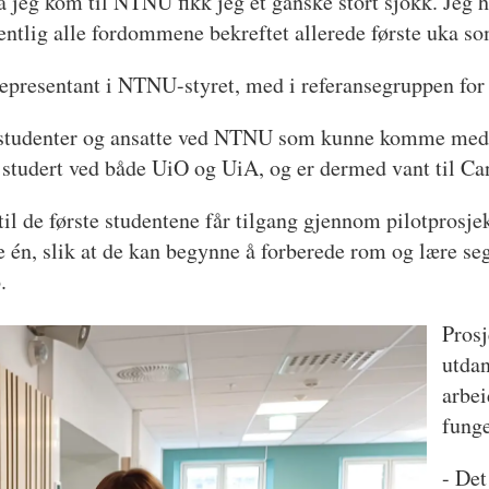
Da jeg kom til NTNU fikk jeg et ganske stort sjokk. Jeg
entlig alle fordommene bekreftet allerede første uka som
entrepresentant i NTNU-styret, med i referansegruppen fo
studenter og ansatte ved NTNU som kunne komme med in
e studert ved både UiO og UiA, og er dermed vant til Ca
il de første studentene får tilgang gjennom pilotprosjekt
e én, slik at de kan begynne å forberede rom og lære seg
6.
Prosj
utda
arbei
funge
- Det