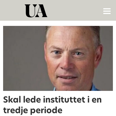
Tag:
institutt
for
maskinteknikk
og
produksjon
Skal lede instituttet i en
tredje periode