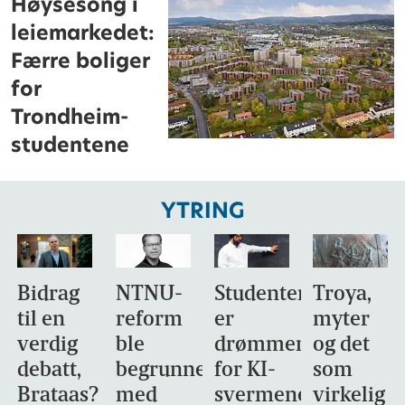
Høysesong i
leiemarkedet:
Færre boliger
for
Trondheim-
studentene
YTRING
Bidrag
NTNU-
Studentene
Troya,
til en
reform
er
myter
verdig
ble
drømmemålet
og det
debatt,
begrunnet
for KI-
som
Brataas?
med
svermene
virkelig