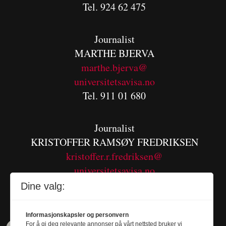
Tel. 924 62 475
Journalist
MARTHE BJERVA
m
arthe.bjerva@
universitetsavisa.no
Tel. 911 01 680
Journalist
KRISTOFFER RAMSØY FREDRIKSEN
kristoffer.r.fredriksen@
universitetsavisa.no
Tel. 480 55 655
Dine valg:
Informasjonskapsler og personvern
For å gi deg relevante annonser på vårt nettsted bruker vi