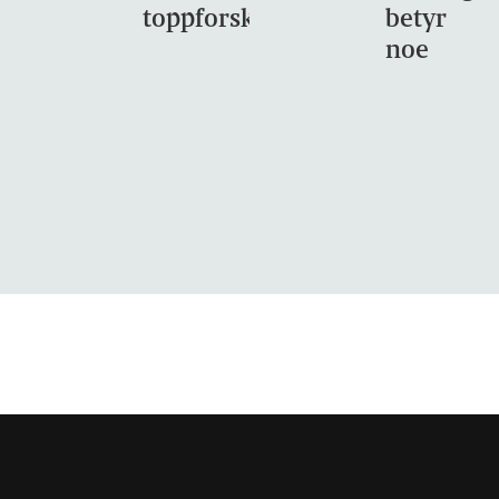
toppforskning
betyr
noe