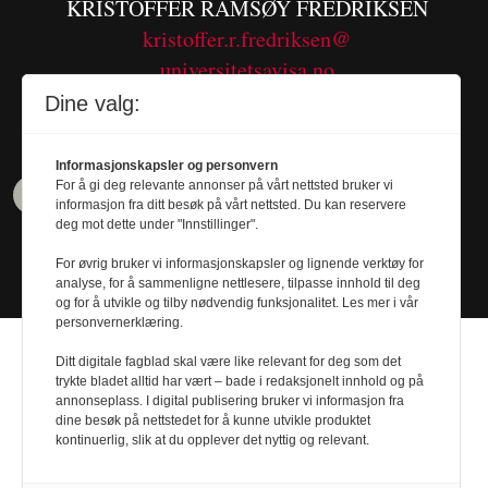
KRISTOFFER RAMSØY FREDRIKSEN
kristoffer.r.fredriksen@
universitetsavisa.no
Tel. 480 55 655
Dine valg:
Informasjonskapsler og personvern
For å gi deg relevante annonser på vårt nettsted bruker vi
informasjon fra ditt besøk på vårt nettsted. Du kan reservere
deg mot dette under "Innstillinger".
For øvrig bruker vi informasjonskapsler og lignende verktøy for
analyse, for å sammenligne nettlesere, tilpasse innhold til deg
og for å utvikle og tilby nødvendig funksjonalitet. Les mer i vår
personvernerklæring.
Ditt digitale fagblad skal være like relevant for deg som det
trykte bladet alltid har vært – bade i redaksjonelt innhold og på
annonseplass. I digital publisering bruker vi informasjon fra
dine besøk på nettstedet for å kunne utvikle produktet
Design by
Nordström Design
- Powered by
kontinuerlig, slik at du opplever det nyttig og relevant.
Labrador CMS