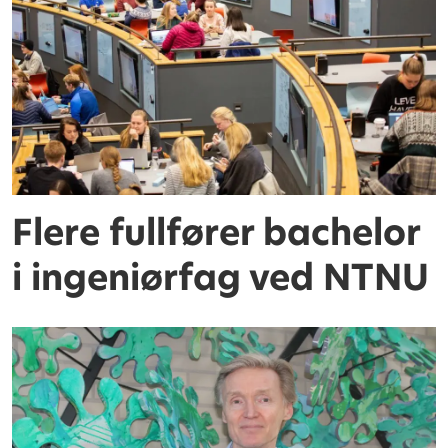
Flere fullfører bachelor
i ingeniørfag ved NTNU