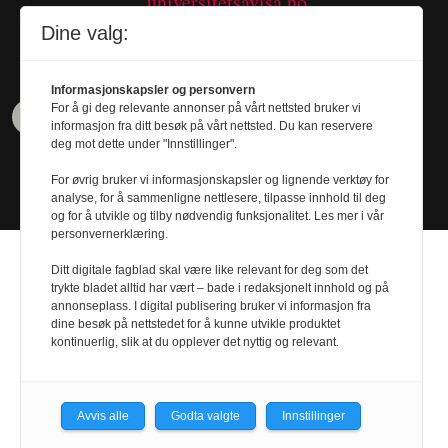
universitetsavisa.no
Tel. 480 55 655
Dine valg:
Informasjonskapsler og personvern
For å gi deg relevante annonser på vårt nettsted bruker vi
informasjon fra ditt besøk på vårt nettsted. Du kan reservere
deg mot dette under "Innstillinger".
For øvrig bruker vi informasjonskapsler og lignende verktøy for
analyse, for å sammenligne nettlesere, tilpasse innhold til deg
og for å utvikle og tilby nødvendig funksjonalitet. Les mer i vår
personvernerklæring.
Ditt digitale fagblad skal være like relevant for deg som det
trykte bladet alltid har vært – bade i redaksjonelt innhold og på
annonseplass. I digital publisering bruker vi informasjon fra
dine besøk på nettstedet for å kunne utvikle produktet
Design by
Nordström Design
- Powered by
kontinuerlig, slik at du opplever det nyttig og relevant.
Labrador CMS
Avvis alle
Godta valgte
Innstillinger