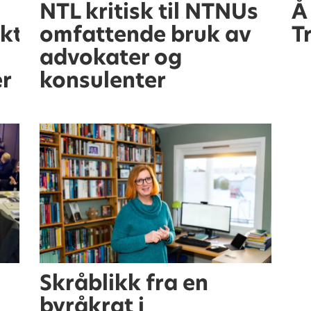
NTL kritisk til NTNUs
Å 
kter
omfattende bruk av
T
advokater og
er
konsulenter
Skråblikk fra en
byråkrat i