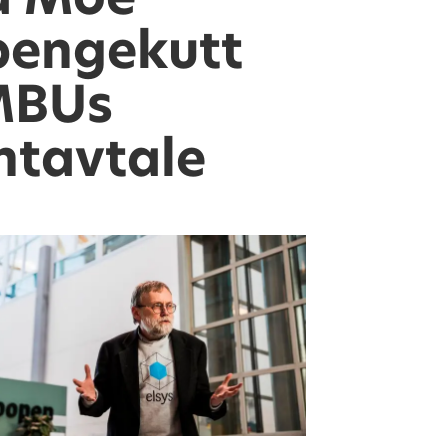
 pengekutt
MBUs
ntavtale