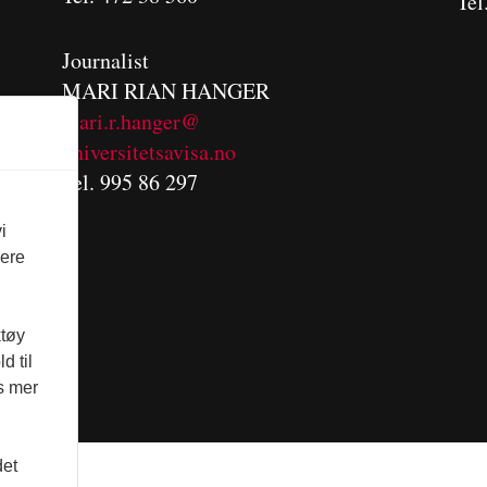
Tel
Journalist
MARI RIAN HANGER
mari.r.hanger@
universitetsavisa.no
Tel. 995 86 297
i
vere
ktøy
d til
es mer
det