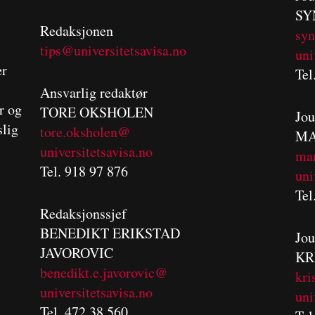
SY
Redaksjonen
sy
tips@universitetsavisa.no
uni
er
Tel
Ansvarlig redaktør
er og
TORE OKSHOLEN
Jou
slig
tore.oksholen@
MA
universitetsavisa.no
m
a
Tel. 918 97 876
uni
Tel
Redaksjonssjef
BENEDIKT
ERIKSTAD
Jou
JAVOROVIC
KR
benedikt.e.javorovic@
kri
universitetsavisa.no
uni
Tel. 472 38 560