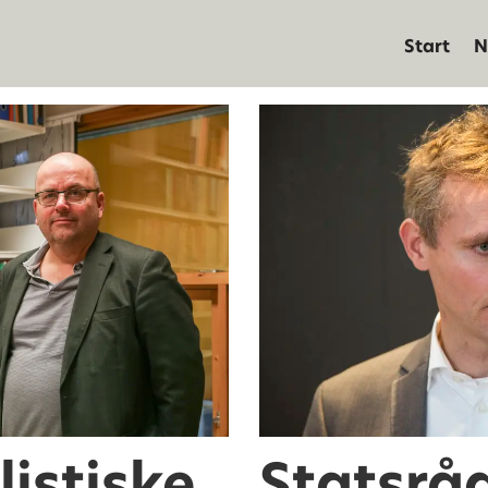
Start
N
listiske
Statsrå