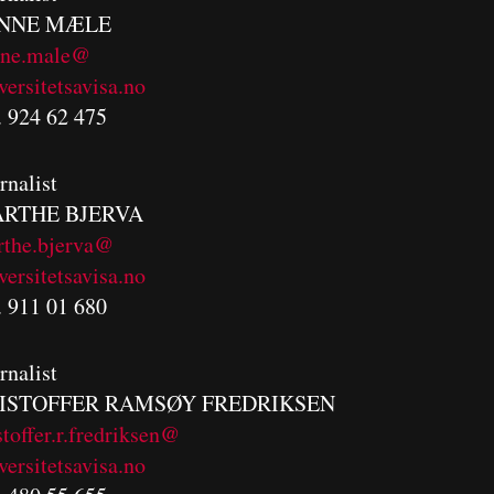
NNE MÆLE
nne.male@
versitetsavisa.no
. 924 62 475
rnalist
RTHE BJERVA
rthe.bjerva@
versitetsavisa.no
. 911 01 680
rnalist
ISTOFFER RAMSØY FREDRIKSEN
stoffer.r.fredriksen@
versitetsavisa.no