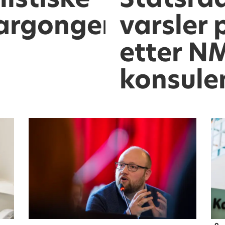
jargongen
varsler
etter N
konsule