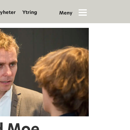
yheter
Ytring
d Moe