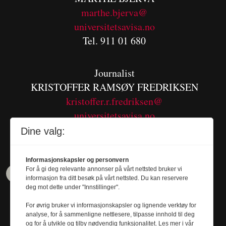
m
arthe.bjerva@
universitetsavisa.no
Tel. 911 01 680
Journalist
KRISTOFFER RAMSØY FREDRIKSEN
kristoffer.r.fredriksen@
universitetsavisa.no
Tel. 480 55 655
Dine valg:
Informasjonskapsler og personvern
For å gi deg relevante annonser på vårt nettsted bruker vi
informasjon fra ditt besøk på vårt nettsted. Du kan reservere
deg mot dette under "Innstillinger".
For øvrig bruker vi informasjonskapsler og lignende verktøy for
analyse, for å sammenligne nettlesere, tilpasse innhold til deg
og for å utvikle og tilby nødvendig funksjonalitet. Les mer i vår