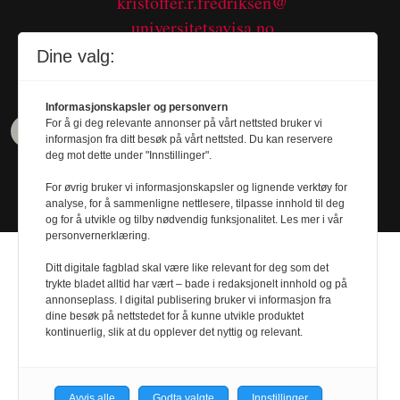
kristoffer.r.fredriksen@
universitetsavisa.no
Tel. 480 55 655
Dine valg:
Informasjonskapsler og personvern
For å gi deg relevante annonser på vårt nettsted bruker vi
informasjon fra ditt besøk på vårt nettsted. Du kan reservere
deg mot dette under "Innstillinger".
For øvrig bruker vi informasjonskapsler og lignende verktøy for
analyse, for å sammenligne nettlesere, tilpasse innhold til deg
og for å utvikle og tilby nødvendig funksjonalitet. Les mer i vår
personvernerklæring.
Ditt digitale fagblad skal være like relevant for deg som det
trykte bladet alltid har vært – bade i redaksjonelt innhold og på
annonseplass. I digital publisering bruker vi informasjon fra
dine besøk på nettstedet for å kunne utvikle produktet
Design by
Nordström Design
- Powered by
kontinuerlig, slik at du opplever det nyttig og relevant.
Labrador CMS
Avvis alle
Godta valgte
Innstillinger