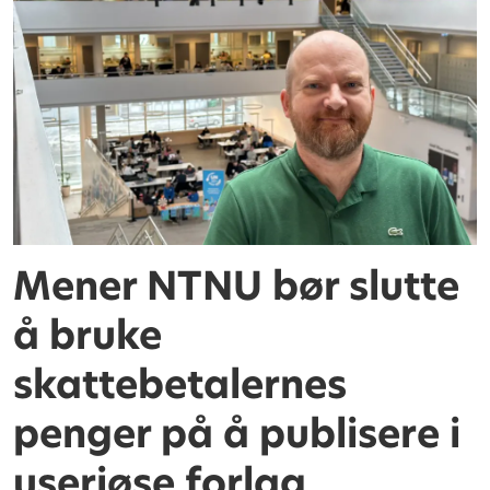
Mener NTNU bør slutte
å bruke
skattebetalernes
penger på å publisere i
useriøse forlag