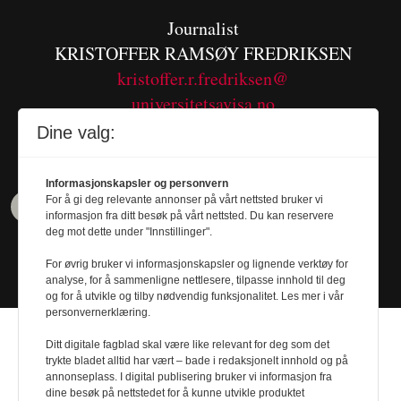
Journalist
KRISTOFFER RAMSØY FREDRIKSEN
kristoffer.r.fredriksen@
universitetsavisa.no
Tel. 480 55 655
Dine valg:
Informasjonskapsler og personvern
For å gi deg relevante annonser på vårt nettsted bruker vi
informasjon fra ditt besøk på vårt nettsted. Du kan reservere
deg mot dette under "Innstillinger".
For øvrig bruker vi informasjonskapsler og lignende verktøy for
analyse, for å sammenligne nettlesere, tilpasse innhold til deg
og for å utvikle og tilby nødvendig funksjonalitet. Les mer i vår
personvernerklæring.
Ditt digitale fagblad skal være like relevant for deg som det
trykte bladet alltid har vært – bade i redaksjonelt innhold og på
annonseplass. I digital publisering bruker vi informasjon fra
Design by
Nordström Design
- Powered by
dine besøk på nettstedet for å kunne utvikle produktet