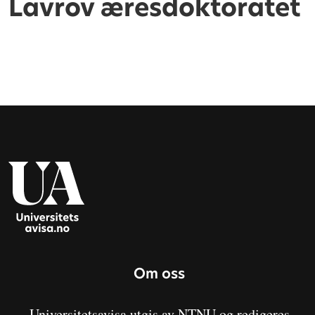
Lavrov æresdoktoratet
Om oss
Universitetsavisa utgis av NTNU og redigeres