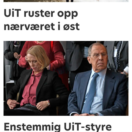
UiT ruster opp
nærværet i øst
Enstemmig UiT-styre