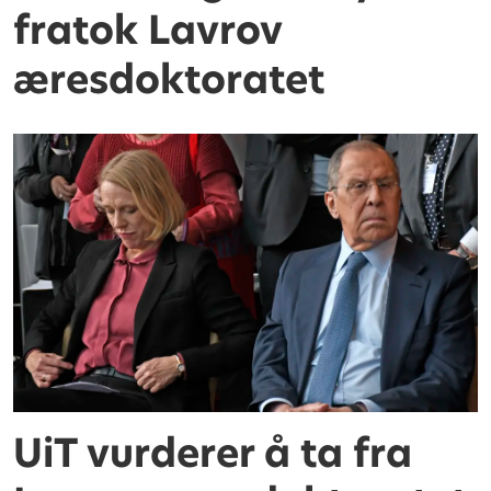
fratok Lavrov
æresdoktoratet
UiT vurderer å ta fra