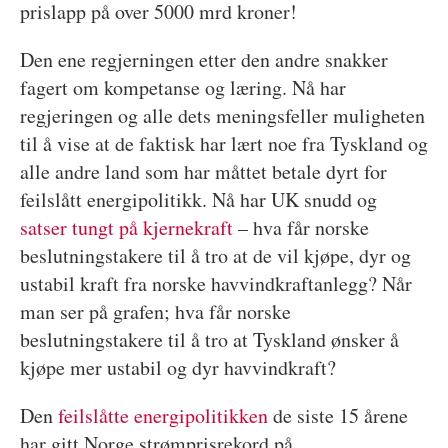
prislapp på over 5000 mrd kroner!
Den ene regjerningen etter den andre snakker
fagert om kompetanse og læring. Nå har
regjeringen og alle dets meningsfeller muligheten
til å vise at de faktisk har lært noe fra Tyskland og
alle andre land som har måttet betale dyrt for
feilslått energipolitikk. Nå har UK snudd og
satser tungt på kjernekraft
– hva får norske
beslutningstakere til å tro at de vil kjøpe, dyr og
ustabil kraft fra norske havvindkraftanlegg? Når
man ser på grafen; hva får norske
beslutningstakere til å tro at Tyskland ønsker å
kjøpe mer ustabil og dyr havvindkraft?
Den
feilslåtte energipolitikken
de siste 15 årene
har gitt Norge strømprisrekord på