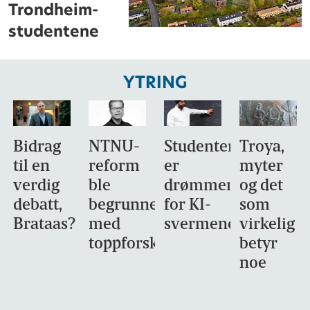
Trondheim-
studentene
YTRING
Bidrag
NTNU-
Studentene
Troya,
til en
reform
er
myter
verdig
ble
drømmemålet
og det
debatt,
begrunnet
for KI-
som
Brataas?
med
svermene
virkelig
toppforskning
betyr
noe