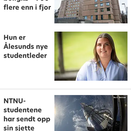
flere enn i fjor
Hun er
Ålesunds nye
studentleder
NTNU-
studentene
har sendt opp
sin sjette