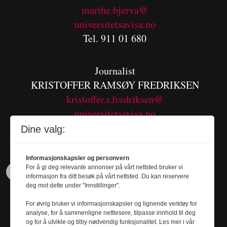
m
arthe.bjerva@
universitetsavisa.no
Tel. 911 01 680
Journalist
KRISTOFFER RAMSØY FREDRIKSEN
kristoffer.r.fredriksen@
universitetsavisa.no
Tel. 480 55 655
Dine valg:
Informasjonskapsler og personvern
For å gi deg relevante annonser på vårt nettsted bruker vi
informasjon fra ditt besøk på vårt nettsted. Du kan reservere
deg mot dette under "Innstillinger".
For øvrig bruker vi informasjonskapsler og lignende verktøy for
analyse, for å sammenligne nettlesere, tilpasse innhold til deg
og for å utvikle og tilby nødvendig funksjonalitet. Les mer i vår