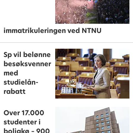
immatrikuleringen ved NTNU
Sp vil belønne
besøksvenner
med
studielån-
rabatt
Over 17.000
studenter i
boligkø – 900