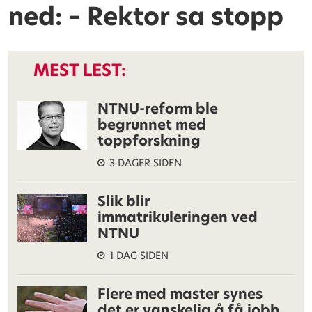
ned: – Rektor sa stopp
MEST LEST:
NTNU-reform ble
begrunnet med
toppforskning
3 DAGER SIDEN
Slik blir
immatrikuleringen ved
NTNU
1 DAG SIDEN
Flere med master synes
det er vanskelig å få jobb