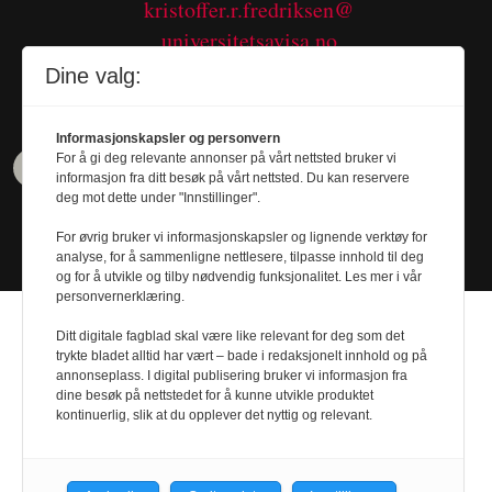
kristoffer.r.fredriksen@
universitetsavisa.no
Tel. 480 55 655
Dine valg:
Informasjonskapsler og personvern
For å gi deg relevante annonser på vårt nettsted bruker vi
informasjon fra ditt besøk på vårt nettsted. Du kan reservere
deg mot dette under "Innstillinger".
For øvrig bruker vi informasjonskapsler og lignende verktøy for
analyse, for å sammenligne nettlesere, tilpasse innhold til deg
og for å utvikle og tilby nødvendig funksjonalitet. Les mer i vår
personvernerklæring.
Ditt digitale fagblad skal være like relevant for deg som det
trykte bladet alltid har vært – bade i redaksjonelt innhold og på
annonseplass. I digital publisering bruker vi informasjon fra
dine besøk på nettstedet for å kunne utvikle produktet
Design by
Nordström Design
- Powered by
kontinuerlig, slik at du opplever det nyttig og relevant.
Labrador CMS