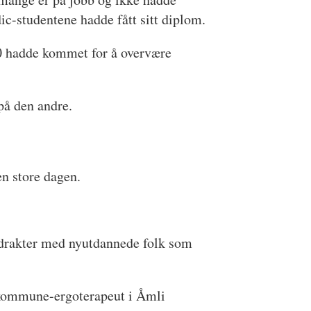
ic-studentene hadde fått sitt diplom.
700 hadde kommet for å overvære
 på den andre.
n store dagen.
e drakter med nyutdannede folk som
om kommune-ergoterapeut i Åmli