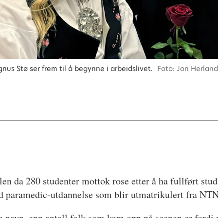
s Stø ser frem til å begynne i arbeidslivet.
Foto: Jon Herland
len da 280 studenter mottok rose etter å ha fullført studi
 med paramedic-utdannelse som blir utmatrikulert fra NT
re navn, enn antall folk som kom opp på scenen er ford