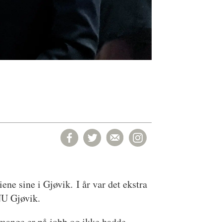
ene sine i Gjøvik. I år var det ekstra
NU Gjøvik.
i mange er på jobb og ikke hadde