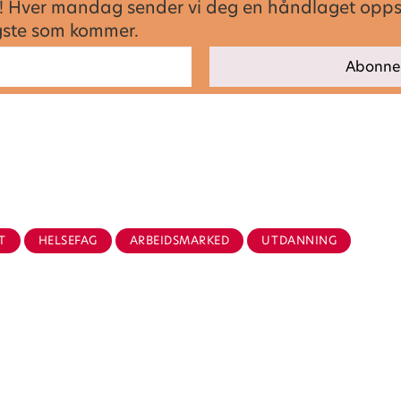
sen! Hver mandag sender vi deg en håndlaget opp
igste som kommer.
.
T
HELSEFAG
ARBEIDSMARKED
UTDANNING