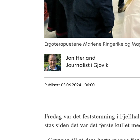
Ergoterapuetene Marlene Ringerike og Magnu
Jon
Herland
Journalist i Gjøvik
Publisert
03.06.2024 - 06:00
Fredag var det feststemning i Fjellhal
stas siden det var det første kullet
- Grunnen til at dere hørte mange fle