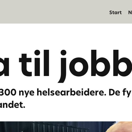
Start
N
a til jobb
00 nye helsearbeidere. De fyll
landet.