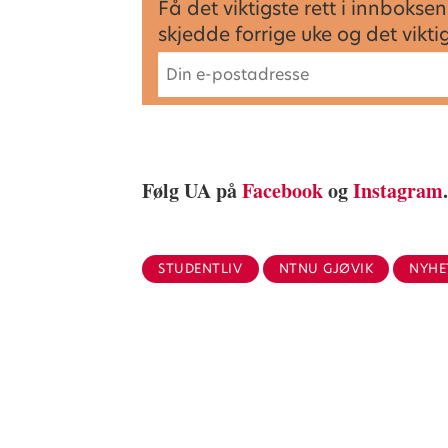
Få det viktigste rett i innbok
skjedde forrige uke og det vikt
Følg UA på
Facebook
og
Instagram
STUDENTLIV
NTNU GJØVIK
NYHE