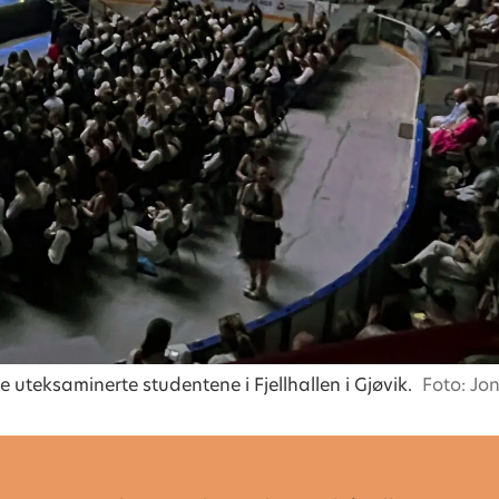
 uteksaminerte studentene i Fjellhallen i Gjøvik.
Foto: Jo