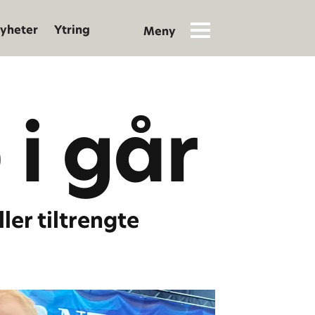
yheter
Ytring
 i går
er tiltrengte