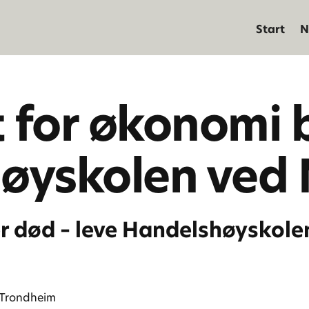
Start
N
t for økonomi 
øyskolen ved
r død – leve Handelshøyskole
 Trondheim