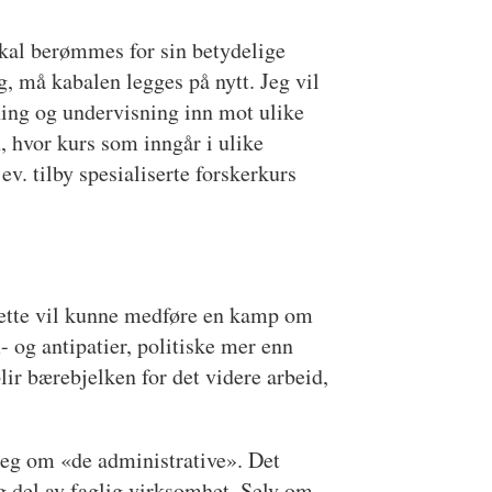
skal berømmes for sin betydelige
ag, må kabalen legges på nytt. Jeg vil
ning og undervisning inn mot ulike
 hvor kurs som inngår i ulike
ev. tilby spesialiserte forskerkurs
Dette vil kunne medføre en kamp om
- og antipatier, politiske mer enn
lir bærebjelken for det videre arbeid,
 meg om «de administrative». Det
ig del av faglig virksomhet. Selv om