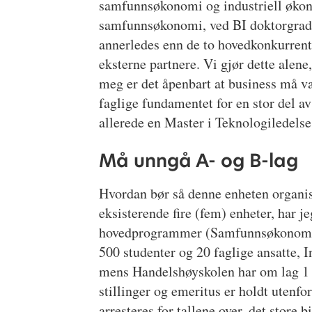
samfunnsøkonomi og industriell økon
samfunnsøkonomi, ved BI doktorgrad. 
annerledes enn de to hovedkonkurrent
eksterne partnere. Vi gjør dette alene,
meg er det åpenbart at business må væ
faglige fundamentet for en stor del 
allerede en Master i Teknologiledelse 
Må unngå A- og B-lag
Hvordan bør så denne enheten organis
eksisterende fire (fem) enheter, har 
hovedprogrammer (Samfunnsøkonomi,
500 studenter og 20 faglige ansatte, 
mens Handelshøyskolen har om lag 1 30
stillinger og emeritus er holdt utenfor
arresteres for tallene over, det store 