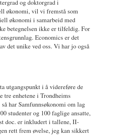
ergrad og doktorgrad i
ll økonomi, vil vi fremstå som
triell økonomi i samarbeid med
ke betegnelsen ikke er tilfeldig. For
istensgrunnlag. Economics er det
v det unike ved oss. Vi har jo også
ta utgangspunkt i å videreføre de
de tre enhetene i Trondheims
, så har Samfunnsøkonomi om lag
00 studenter og 100 faglige ansatte,
doc. er inkludert i tallene, II-
ngen rett frem øvelse, jeg kan sikkert