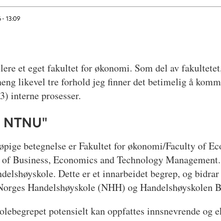
 - 13:09
blere et eget fakultet for økonomi. Som del av fakultetet
 likevel tre forhold jeg finner det betimelig å komme 
3) interne prosesser.
d NTNU"
løpige betegnelse er Fakultet for økonomi/Faculty of E
f Business, Economics and Technology Management. Mit
ndelshøyskole. Dette er et innarbeidet begrep, og bidrar 
 at Norges Handelshøyskole (NHH) og Handelshøyskolen B
olebegrepet potensielt kan oppfattes innsnevrende og 