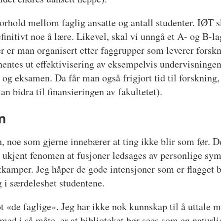
forhold mellom faglig ansatte og antall studenter. IØT 
efinitivt noe å lære. Likevel, skal vi unngå et A- og B-l
r er man organisert etter faggrupper som leverer forsk
ntes ut effektivisering av eksempelvis undervisningen,
og eksamen. Da får man også frigjort tid til forskning, 
an bidra til finansieringen av fakultetet).
n
 noe som gjerne innebærer at ting ikke blir som før. 
t ukjent fenomen at fusjoner ledsages av personlige sym
ktkamper. Jeg håper de gode intensjoner som er flagget b
og i særdeleshet studentene.
t «de faglige». Jeg har ikke nok kunnskap til å uttale
 med i så måte, er at biblioteket bør sees som en naturl