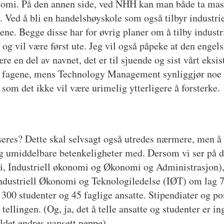
omi. På den annen side, ved NHH kan man både ta mast
Ved å bli en handelshøyskole som også tilbyr industrie
ene. Begge disse har for øvrig planer om å tilby indus
 og vil være først ute. Jeg vil også påpeke at den engels
re en del av navnet, det er til sjuende og sist vårt eks
av fagene, mens Technology Management synliggjør noe a
som det ikke vil være urimelig ytterligere å forsterke.
eres? Dette skal selvsagt også utredes nærmere, men å 
jeg umiddelbare betenkeligheter med. Dersom vi ser på 
 Industriell økonomi og Økonomi og Administrasjon)
Industriell Økonomi og Teknologiledelse (IØT) om lag 7
0 studenter og 45 faglige ansatte. Stipendiater og post 
 tellingen. (Og, ja, det å telle ansatte og studenter er i
bildet endres uansett neppe).