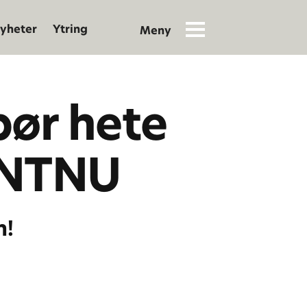
yheter
Ytring
bør hete
 NTNU
n!