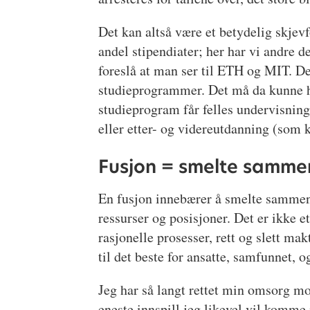
Det kan altså være et betydelig skjev
andel stipendiater; her har vi andre d
foreslå at man ser til ETH og MIT. De
studieprogrammer. Det må da kunne he
studieprogram får felles undervisning 
eller etter- og videreutdanning (som k
Fusjon = smelte samme
En fusjon innebærer å smelte sammen,
ressurser og posisjoner. Det er ikke e
rasjonelle prosesser, rett og slett ma
til det beste for ansatte, samfunnet, 
Jeg har så langt rettet min omsorg mo
eneste innspill jeg likevel vil komme