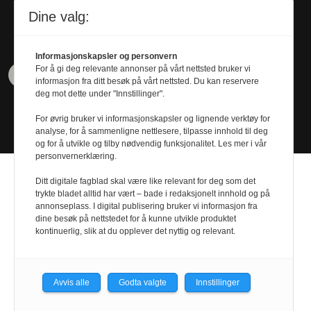
Tel. 480 55 655
Dine valg:
Informasjonskapsler og personvern
For å gi deg relevante annonser på vårt nettsted bruker vi
informasjon fra ditt besøk på vårt nettsted. Du kan reservere
deg mot dette under "Innstillinger".
For øvrig bruker vi informasjonskapsler og lignende verktøy for
analyse, for å sammenligne nettlesere, tilpasse innhold til deg
og for å utvikle og tilby nødvendig funksjonalitet. Les mer i vår
personvernerklæring.
Ditt digitale fagblad skal være like relevant for deg som det
trykte bladet alltid har vært – bade i redaksjonelt innhold og på
annonseplass. I digital publisering bruker vi informasjon fra
dine besøk på nettstedet for å kunne utvikle produktet
Design by
Nordström Design
- Powered by
kontinuerlig, slik at du opplever det nyttig og relevant.
Labrador CMS
Avvis alle
Godta valgte
Innstillinger