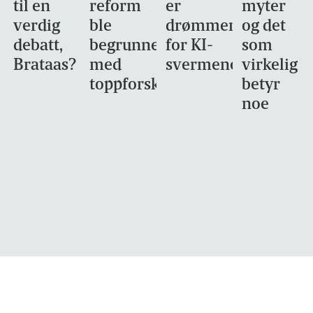
til en
reform
er
myter
verdig
ble
drømmemålet
og det
debatt,
begrunnet
for KI-
som
Brataas?
med
svermene
virkelig
toppforskning
betyr
noe