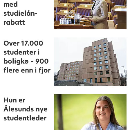
med
studielån-
rabatt
Over 17.000
studenter i
boligkø – 900
flere enn i fjor
Hun er
Ålesunds nye
studentleder