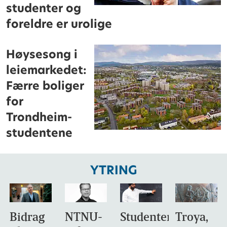
studenter og
foreldre er urolige
Høysesong i
leiemarkedet:
Færre boliger
for
Trondheim-
studentene
YTRING
Bidrag
NTNU-
Studentene
Troya,