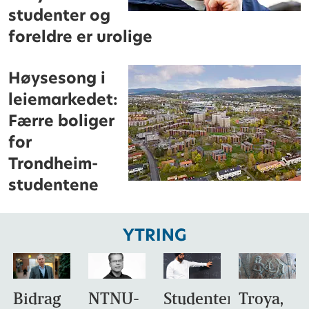
studenter og
foreldre er urolige
Høysesong i
leiemarkedet:
Færre boliger
for
Trondheim-
studentene
YTRING
Bidrag
NTNU-
Studentene
Troya,