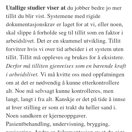
Utallige studier viser at
du jobber bedre jo mer
tillit du blir vist. Systemene med rigide
dokumentasjonskrav er laget for at vi, eller noen,
skal slippe å forholde seg til tillit som en faktor i
arbeidslivet. Det er en skummel utvikling. Tillit
forvitrer hvis vi over tid arbeider i et system uten
tillit. Tillit må oppleves og brukes for å eksistere.
Derfor må tilliten gjenreises som en bærende kraft
i arbeidslivet.
Vi må kvitte oss med oppfatningen
om at det er nødvendig å kunne etterkontrollere
alt. Noe må selvsagt kunne kontrolleres, men
langt, langt i fra alt. Kanskje er det på tide å innse
at hver stilling er som ei trakt du heller sand i.
Noen sandkorn er kjerneoppgaver.
Pasientbehandling, undervisning, brygging,
navigering. Andre er dokumentasjon av at du gjør