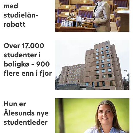
med
studielån-
rabatt
Over 17.000
studenter i
boligkø – 900
flere enn i fjor
Hun er
Ålesunds nye
studentleder