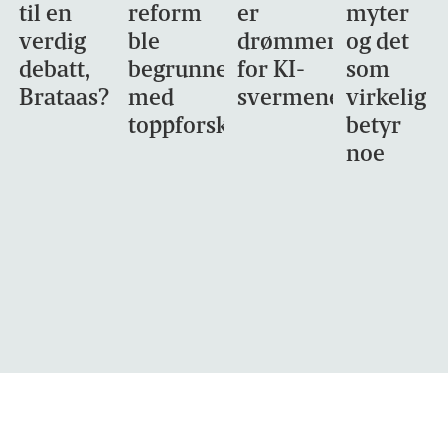
til en
reform
er
myter
verdig
ble
drømmemålet
og det
debatt,
begrunnet
for KI-
som
Brataas?
med
svermene
virkelig
toppforskning
betyr
noe