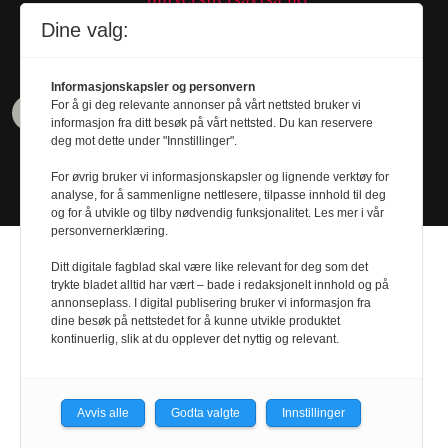
Tel. 480 55 655
Dine valg:
Informasjonskapsler og personvern
For å gi deg relevante annonser på vårt nettsted bruker vi
informasjon fra ditt besøk på vårt nettsted. Du kan reservere
deg mot dette under "Innstillinger".
For øvrig bruker vi informasjonskapsler og lignende verktøy for
analyse, for å sammenligne nettlesere, tilpasse innhold til deg
og for å utvikle og tilby nødvendig funksjonalitet. Les mer i vår
personvernerklæring.
Ditt digitale fagblad skal være like relevant for deg som det
trykte bladet alltid har vært – bade i redaksjonelt innhold og på
annonseplass. I digital publisering bruker vi informasjon fra
dine besøk på nettstedet for å kunne utvikle produktet
Design by
Nordström Design
- Powered by
kontinuerlig, slik at du opplever det nyttig og relevant.
Labrador CMS
Avvis alle
Godta valgte
Innstillinger