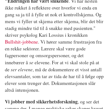
"Endringen har vært snikende
. Vi har nesten
ikke rukket å reflektere over hvorfor vi enda en
gang sa ja til å fylle ut nok et kontrollskjema. Og
mens vi fyller ut skjema etter skjema, blir det blir
stadig mindre tid til å snakke med pasienten."
skriver psykolog Kari Lossius i kronikken
Bullshit-jobbene
. Vi hører samme frustrasjon fra
en rekke sektorer. Lærere skal være gode
fagpersoner og omsorgspersoner, og det
innebærer å
se
elevene. For at vi skal stole på at
de
ser elevene
, må de dokumentere et visst antall
elevsamtaler, som tar av tida de har til å følge opp
elever som trenger det. Dokumentasjonen slår
altså intensjonen.
Vi jobber med sikkerhetsforskning
, og ser det
samme der. I mange praktiske yrker skaper kravet