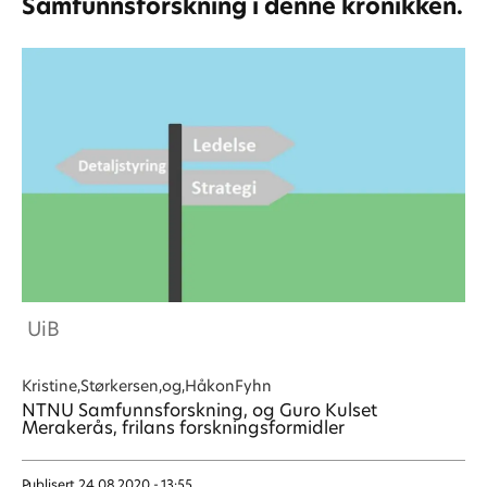
Samfunnsforskning i denne kronikken.
UiB
Kristine,Størkersen,og,Håkon
Fyhn
NTNU Samfunnsforskning, og Guro Kulset
Merakerås, frilans forskningsformidler
Publisert
24.08.2020 - 13:55