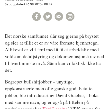
Sist oppdatert
26.08.2020 - 08:42
Det norske samfunnet slår seg gjerne på brystet
og sier at tillit et er av våre fremste kjennetegn.
Allikevel er vi i ferd med å få et arbeidsliv med
voldsom detaljstyring og dokumentasjonskrav ned
til hvert minste nivå. Sånn kan vi faktisk ikke ha
det.
Begrepet bullshitjobber – unyttige,
oppkonstruerte men ofte ganske godt betalte
jobber, ble introdusert av David Graeber, i boka
med samme navn, og er også på tittelen på
psykologspesialist
Kari Lossius
´ NRK-ytring fra