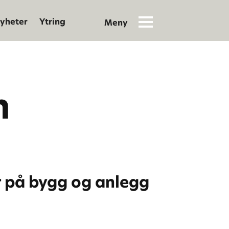
yheter
Ytring
n
r på bygg og anlegg