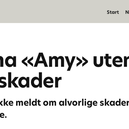
Start
N
na «Amy» ute
 skader
ikke meldt om alvorlige skade
e.