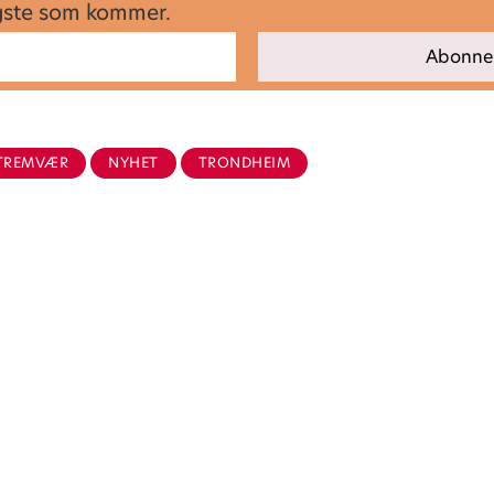
igste som kommer.
TREMVÆR
NYHET
TRONDHEIM