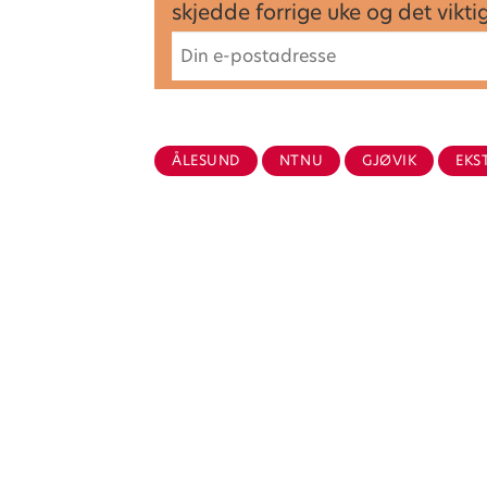
skjedde forrige uke og det vikt
ÅLESUND
NTNU
GJØVIK
EKS