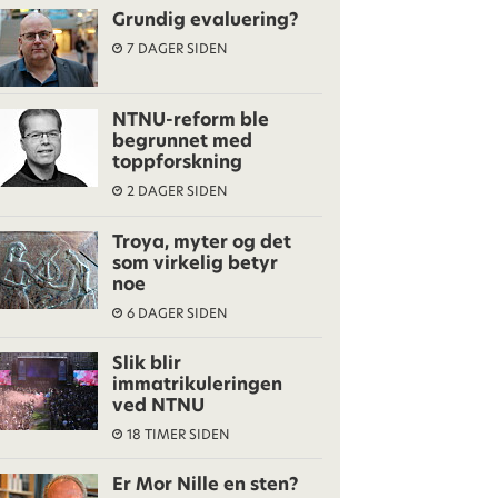
Grundig evaluering?
7 DAGER SIDEN
NTNU-reform ble
begrunnet med
toppforskning
2 DAGER SIDEN
Troya, myter og det
som virkelig betyr
noe
6 DAGER SIDEN
Slik blir
immatrikuleringen
ved NTNU
18 TIMER SIDEN
Er Mor Nille en sten?