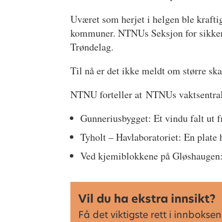
Uværet som herjet i helgen ble kraftig
kommuner. NTNUs Seksjon for sikkerh
Trøndelag.
Til nå er det ikke meldt om større s
NTNU forteller at NTNUs vaktsentral 
Gunneriusbygget: Et vindu falt ut f
Tyholt – Havlaboratoriet: En plate 
Ved kjemiblokkene på Gløshaugen: E
Vil du ha ekstra innsikt?
Få det viktigste rett i innbok