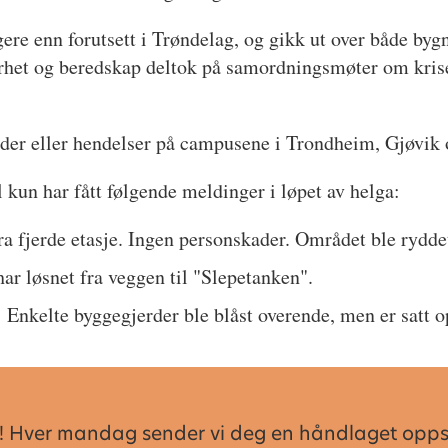
ere enn forutsett i Trøndelag, og gikk ut over både bygni
et og beredskap deltok på samordningsmøter om kriseh
kader eller hendelser på campusene i Trondheim, Gjøvik
kun har fått følgende meldinger i løpet av helga:
ra fjerde etasje. Ingen personskader. Området ble ryddet
har løsnet fra veggen til "Slepetanken".
nkelte byggegjerder ble blåst overende, men er satt o
sen! Hver mandag sender vi deg en håndlaget opp