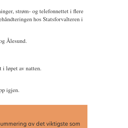
nger, strøm- og telefonnettet i flere
åndteringen hos Statsforvalteren i
 og Ålesund.
 i løpet av natten.
pp igjen.
summering av det viktigste som