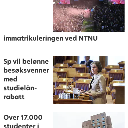
immatrikuleringen ved NTNU
Sp vil belønne
besøksvenner
med
studielån-
rabatt
Over 17.000
studenter i