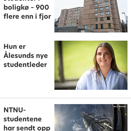
boligkø – 900
flere enn i fjor
Hun er
Ålesunds nye
studentleder
NTNU-
studentene
har sendt opp