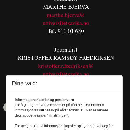
MARTHE BJERVA
m
arthe.bjerva@
universitetsavisa.no
Tel. 911 01 680
Journalist
KRISTOFFER RAMSØY FREDRIKSEN
kristoffer.r.fredriksen@
universitetsavisa.no
Tel. 480 55 655
Dine valg:
Informasjonskapsler og personvern
For å gi deg relevante annonser på vårt nettsted bruker vi
informasjon fra ditt besøk på vårt nettsted. Du kan reservere
deg mot dette under "Innstillinger".
For øvrig bruker vi informasjonskapsler og lignende verktøy for