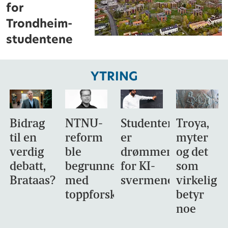
for
Trondheim-
studentene
YTRING
Bidrag
NTNU-
Studentene
Troya,
til en
reform
er
myter
verdig
ble
drømmemålet
og det
debatt,
begrunnet
for KI-
som
Brataas?
med
svermene
virkelig
toppforskning
betyr
noe