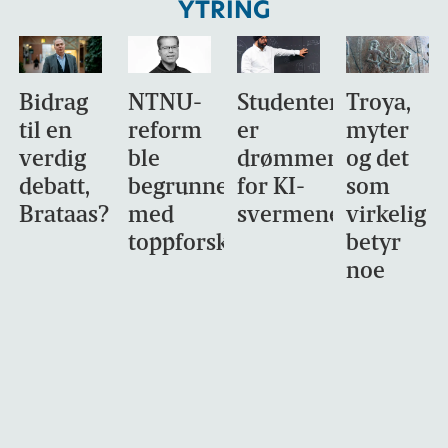
YTRING
Bidrag
NTNU-
Studentene
Troya,
til en
reform
er
myter
verdig
ble
drømmemålet
og det
debatt,
begrunnet
for KI-
som
Brataas?
med
svermene
virkelig
toppforskning
betyr
noe