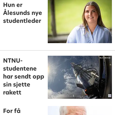
Hun er
Ålesunds nye
studentleder
NTNU-
studentene
har sendt opp
sin sjette
rakett
For få