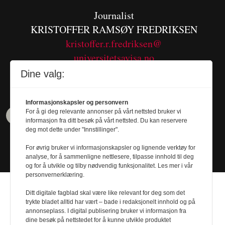
Journalist
KRISTOFFER RAMSØY FREDRIKSEN
kristoffer.r.fredriksen@
universitetsavisa.no
Tel. 480 55 655
Dine valg:
Informasjonskapsler og personvern
For å gi deg relevante annonser på vårt nettsted bruker vi
informasjon fra ditt besøk på vårt nettsted. Du kan reservere
deg mot dette under "Innstillinger".
For øvrig bruker vi informasjonskapsler og lignende verktøy for
analyse, for å sammenligne nettlesere, tilpasse innhold til deg
og for å utvikle og tilby nødvendig funksjonalitet. Les mer i vår
personvernerklæring.
Ditt digitale fagblad skal være like relevant for deg som det
trykte bladet alltid har vært – bade i redaksjonelt innhold og på
annonseplass. I digital publisering bruker vi informasjon fra
dine besøk på nettstedet for å kunne utvikle produktet
Design by
Nordström Design
- Powered by