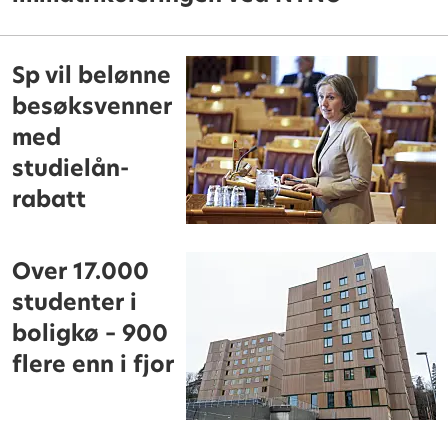
Sp vil belønne
besøksvenner
med
studielån-
rabatt
Over 17.000
studenter i
boligkø – 900
flere enn i fjor