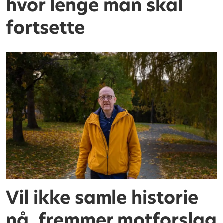
hvor lenge man skal
fortsette
Vil ikke samle historie
nå, fremmer motforslag