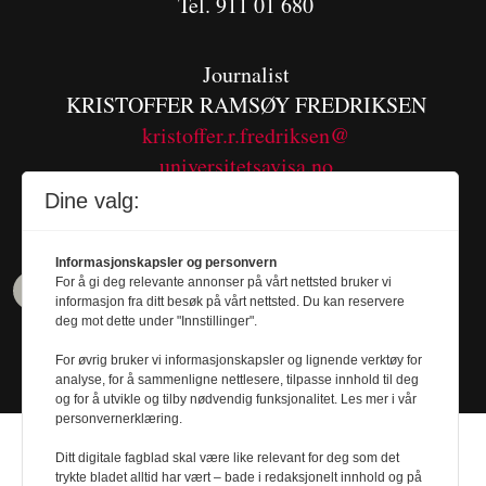
Tel. 911 01 680
Journalist
KRISTOFFER RAMSØY FREDRIKSEN
kristoffer.r.fredriksen@
universitetsavisa.no
Tel. 480 55 655
Dine valg:
Informasjonskapsler og personvern
For å gi deg relevante annonser på vårt nettsted bruker vi
informasjon fra ditt besøk på vårt nettsted. Du kan reservere
deg mot dette under "Innstillinger".
For øvrig bruker vi informasjonskapsler og lignende verktøy for
analyse, for å sammenligne nettlesere, tilpasse innhold til deg
og for å utvikle og tilby nødvendig funksjonalitet. Les mer i vår
personvernerklæring.
Ditt digitale fagblad skal være like relevant for deg som det
trykte bladet alltid har vært – bade i redaksjonelt innhold og på