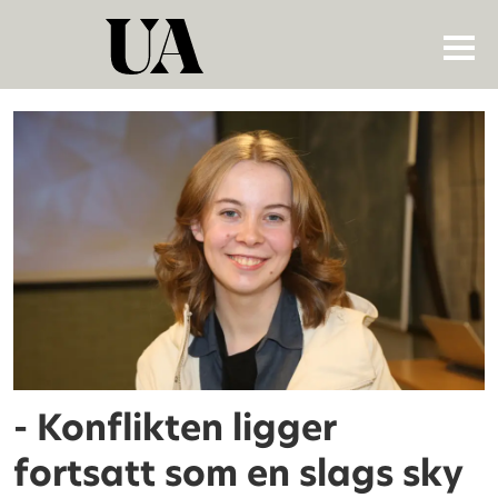
Tag:
institutt
for
moderne
samfunnshistorie
- Konflikten ligger
fortsatt som en slags sky