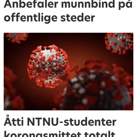
Anbefaler munnbind på
offentlige steder
Åtti NTNU-studenter
koronasmittet totalt