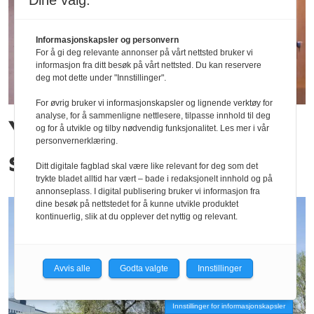
Dine valg:
Informasjonskapsler og personvern
For å gi deg relevante annonser på vårt nettsted bruker vi
informasjon fra ditt besøk på vårt nettsted. Du kan reservere
deg mot dette under "Innstillinger".
For øvrig bruker vi informasjonskapsler og lignende verktøy for
analyse, for å sammenligne nettlesere, tilpasse innhold til deg
Ytterligere to
og for å utvikle og tilby nødvendig funksjonalitet. Les mer i vår
personvernerklæring.
smittetilfeller
Ditt digitale fagblad skal være like relevant for deg som det
trykte bladet alltid har vært – bade i redaksjonelt innhold og på
annonseplass. I digital publisering bruker vi informasjon fra
dine besøk på nettstedet for å kunne utvikle produktet
kontinuerlig, slik at du opplever det nyttig og relevant.
Avvis alle
Godta valgte
Innstillinger
Innstillinger for informasjonskapsler