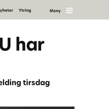
yheter
Ytring
U har
lding tirsdag