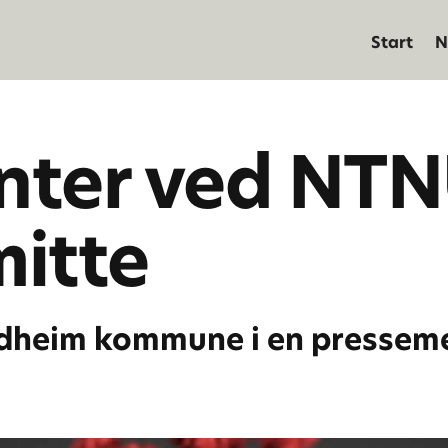
Start
N
nter ved NTN
mitte
ndheim kommune i en presseme