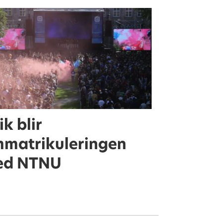
ik blir
mmatrikuleringen
ed NTNU