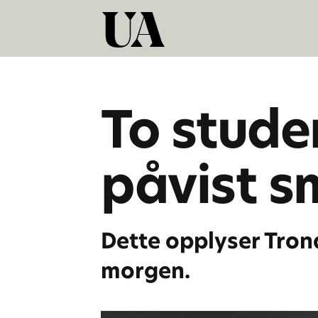
To stude
påvist s
Dette opplyser Tro
morgen.