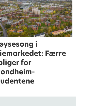
øysesong i
eiemarkedet: Færre
oliger for
rondheim-
tudentene