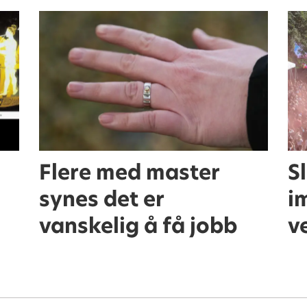
Flere med master
Sl
synes det er
i
vanskelig å få jobb
v