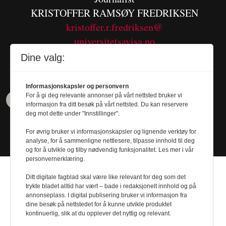
KRISTOFFER RAMSØY FREDRIKSEN
kristoffer.r.fredriksen@
universitetsavisa.no
Tel. 480 55 655
Dine valg:
Informasjonskapsler og personvern
For å gi deg relevante annonser på vårt nettsted bruker vi
informasjon fra ditt besøk på vårt nettsted. Du kan reservere
deg mot dette under "Innstillinger".
For øvrig bruker vi informasjonskapsler og lignende verktøy for
analyse, for å sammenligne nettlesere, tilpasse innhold til deg
og for å utvikle og tilby nødvendig funksjonalitet. Les mer i vår
personvernerklæring.
Ditt digitale fagblad skal være like relevant for deg som det
trykte bladet alltid har vært – bade i redaksjonelt innhold og på
annonseplass. I digital publisering bruker vi informasjon fra
dine besøk på nettstedet for å kunne utvikle produktet
Design by
Nordström Design
- Powered by
kontinuerlig, slik at du opplever det nyttig og relevant.
Labrador CMS