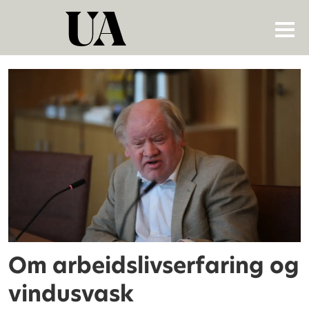
Tag:
tim
torvatn
Om arbeidslivserfaring og
vindusvask