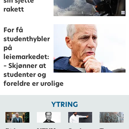
sin sjette
rakett
For få
studenthybler
på
leiemarkedet:
– Skjønner at
studenter og
foreldre er urolige
YTRING