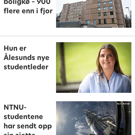
boligkø – 900
flere enn i fjor
Hun er
Ålesunds nye
studentleder
NTNU-
studentene
har sendt opp