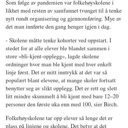
Som følge av pandemien var folkehøyskolene i
likhet med resten av samfunnet tvunget til å tenke
nytt rundt organisering og gjennomføring. Mye av
det man innførte den gang henger igjen i dag.
- Skolene måtte tenke kohorter ved oppstart. I
stedet for at alle elever ble blandet sammen i
store «bli-kjent-opplegg», lagde skolene
ordninger hvor man ble kjent med hver enkelt
linje først. Det er mitt inntrykk at det var så
populært blant elevene, at mange skoler fortsatt
benytter seg av slikt opplegg. Det er rett og slett
litt mindre skummelt å bli kjent med bare 12–20
personer den første uka enn med 100, sier Birch.
Folkehøyskolene tar opp elever så lenge det er
plass på linjene og skolene. Det betyr at det