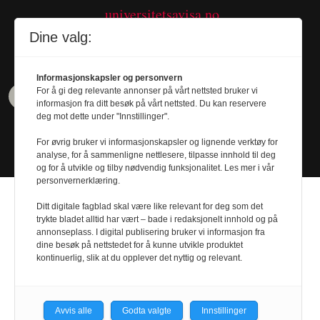
universitetsavisa.no
Tel. 480 55 655
Dine valg:
Informasjonskapsler og personvern
For å gi deg relevante annonser på vårt nettsted bruker vi
informasjon fra ditt besøk på vårt nettsted. Du kan reservere
deg mot dette under "Innstillinger".
For øvrig bruker vi informasjonskapsler og lignende verktøy for
analyse, for å sammenligne nettlesere, tilpasse innhold til deg
og for å utvikle og tilby nødvendig funksjonalitet. Les mer i vår
personvernerklæring.
Ditt digitale fagblad skal være like relevant for deg som det
trykte bladet alltid har vært – bade i redaksjonelt innhold og på
annonseplass. I digital publisering bruker vi informasjon fra
Design by
Nordström Design
- Powered by
dine besøk på nettstedet for å kunne utvikle produktet
kontinuerlig, slik at du opplever det nyttig og relevant.
Labrador CMS
Avvis alle
Godta valgte
Innstillinger