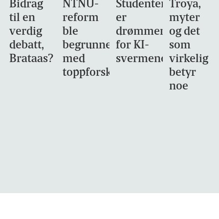
Bidrag
NTNU-
Studentene
Troya,
til en
reform
er
myter
verdig
ble
drømmemålet
og det
debatt,
begrunnet
for KI-
som
Brataas?
med
svermene
virkelig
toppforskning
betyr
noe