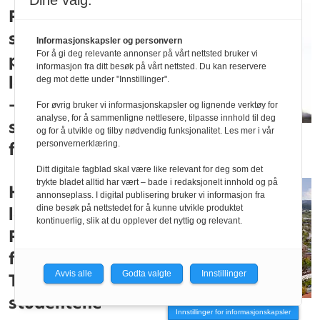
Dine valg:
For få
studenthybler
Informasjonskapsler og personvern
For å gi deg relevante annonser på vårt nettsted bruker vi
på
informasjon fra ditt besøk på vårt nettsted. Du kan reservere
leiemarkedet:
deg mot dette under "Innstillinger".
– Skjønner at
For øvrig bruker vi informasjonskapsler og lignende verktøy for
analyse, for å sammenligne nettlesere, tilpasse innhold til deg
studenter og
og for å utvikle og tilby nødvendig funksjonalitet. Les mer i vår
foreldre er urolige
personvernerklæring.
Ditt digitale fagblad skal være like relevant for deg som det
trykte bladet alltid har vært – bade i redaksjonelt innhold og på
Høysesong i
annonseplass. I digital publisering bruker vi informasjon fra
dine besøk på nettstedet for å kunne utvikle produktet
leiemarkedet:
kontinuerlig, slik at du opplever det nyttig og relevant.
Færre boliger
for
Avvis alle
Godta valgte
Innstillinger
Trondheim-
studentene
Innstillinger for informasjonskapsler