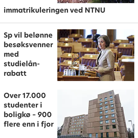
immatrikuleringen ved NTNU
Sp vil belønne
besøksvenner
med
studielån-
rabatt
Over 17.000
studenter i
boligkø – 900
flere enn i fjor