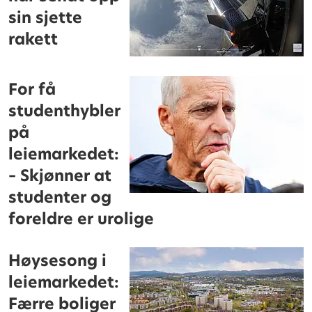
sin sjette
rakett
For få
studenthybler
på
leiemarkedet:
– Skjønner at
studenter og
foreldre er urolige
Høysesong i
leiemarkedet:
Færre boliger