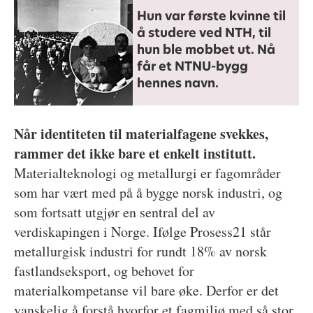
Hun var første kvinne til
å studere ved NTH, til
hun ble mobbet ut. Nå
får et NTNU-bygg
hennes navn.
Når identiteten til materialfagene svekkes,
rammer det ikke bare et enkelt institutt.
Materialteknologi og metallurgi er fagområder
som har vært med på å bygge norsk industri, og
som fortsatt utgjør en sentral del av
verdiskapingen i Norge. Ifølge Prosess21 står
metallurgisk industri for rundt 18% av norsk
fastlandseksport, og behovet for
materialkompetanse vil bare øke. Derfor er det
vanskelig å forstå hvorfor et fagmiljø med så stor