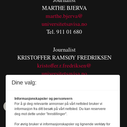
MARTHE BJERVA
m
arthe.bjerva@
universitetsavisa.no
Tel. 911 01 680
Journalist
KRISTOFFER RAMSØY FREDRIKSEN
kristoffer.r.fredriksen@
universitetsavisa.no
Tel. 480 55 655
Dine valg:
Informasjonskapsler og personvern
For å gi deg relevante annonser på vårt nettsted bruker vi
informasjon fra ditt besøk på vårt nettsted. Du kan reservere
deg mot dette under "Innstillinger".
For øvrig bruker vi informasjonskapsler og lignende verktøy for