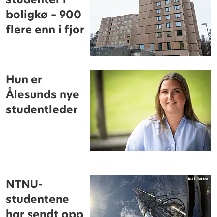
boligkø – 900
flere enn i fjor
Hun er
Ålesunds nye
studentleder
NTNU-
studentene
har sendt opp