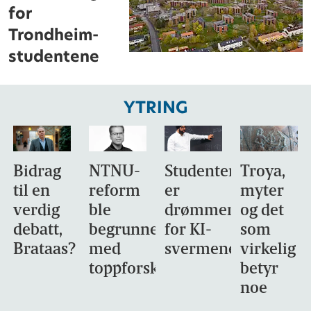
for
Trondheim-
studentene
YTRING
Bidrag
NTNU-
Studentene
Troya,
til en
reform
er
myter
verdig
ble
drømmemålet
og det
debatt,
begrunnet
for KI-
som
Brataas?
med
svermene
virkelig
toppforskning
betyr
noe