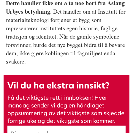
Dette handler ikke om å ta noe bort fra Aslaug
Urbyes betydning.
Det handler om at Institutt for
materialteknologi fortjener et bygg som
representerer instituttets egen historie, faglige
tradisjon og identitet. Når de gamle symbolene
forsvinner, burde det nye bygget bidra til å bevare
dem, ikke gjøre koblingen til fagmiljøet enda
svakere.
Vil du ha ekstra innsikt?
Få det viktigste rett i innboksen! Hver
mandag sender vi deg en håndlaget
oppsummering av det viktigste som skjedde
forrige uke og det viktigste som kommer.