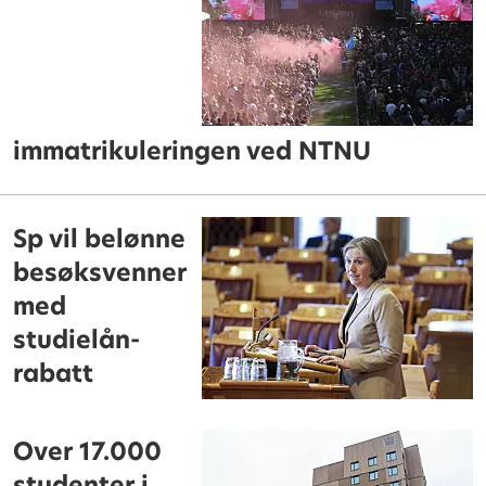
immatrikuleringen ved NTNU
Sp vil belønne
besøksvenner
med
studielån-
rabatt
Over 17.000
studenter i