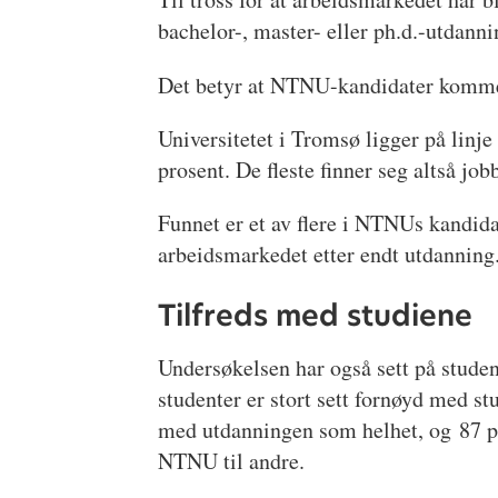
bachelor-, master- eller ph.d.-utdan
Det betyr at NTNU-kandidater kommer
Universitetet i Tromsø ligger på linj
prosent. De fleste finner seg altså job
Funnet er et av flere i NTNUs kandid
arbeidsmarkedet etter endt utdanning
Tilfreds med studiene
Undersøkelsen har også sett på stude
studenter er stort sett fornøyd med st
med utdanningen som helhet, og 87 pr
NTNU til andre.