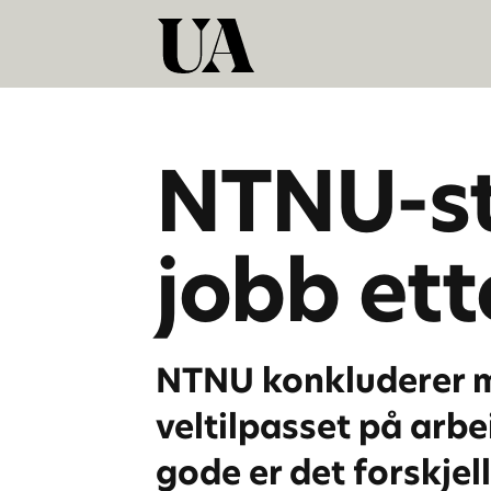
NTNU-st
jobb ett
NTNU konkluderer m
veltilpasset på arb
gode er det forskje