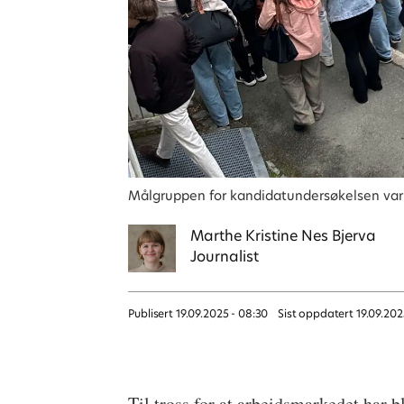
Målgruppen for kandidatundersøkelsen var a
Marthe Kristine
Nes Bjerva
Journalist
Publisert
19.09.2025 - 08:30
Sist oppdatert
19.09.202
Til tross for at arbeidsmarkedet har 