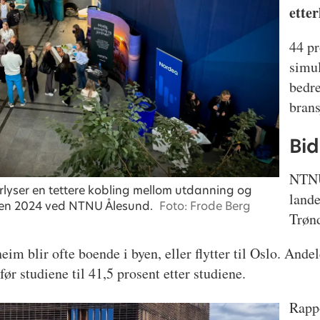
ette
44 pr
simul
bedr
brans
Bid
NTNU 
lyser en tettere kobling mellom utdanning og
lande
agen 2024 ved NTNU Ålesund.
Foto: Frode Berg
Trøn
im blir ofte boende i byen, eller flytter til Oslo. And
før studiene til 41,5 prosent etter studiene.
Rappo