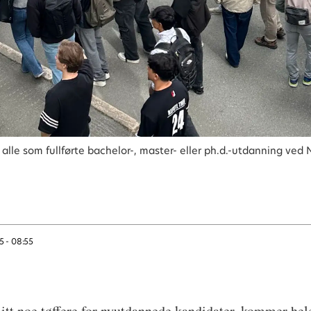
lle som fullførte bachelor-, master- eller ph.d.-utdanning ved
5 - 08:55
blitt noe tøffere for nyutdannede kandidater, kommer hel