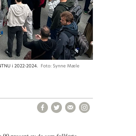
 NTNU i 2022-2024.
Foto: Synne Mæle
e 90 prosent av de som fullførte