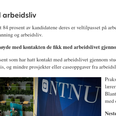
l arbeidsliv
84 prosent av kandidatene deres er veltilpasset på ar
anning og arbeidsliv.
nøyde med kontakten de fikk med arbeidslivet gjenn
ent som har hatt kontakt med arbeidslivet gjennom stu
s, og mindre prosjekter eller caseoppgaver fra arbeidsl
Praks
lærer
Blant
med 
Nest