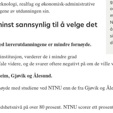
g
teknologi, realfag og økonomisk-administrative
o
ngene av utdanningen sin.
m
N
nst sannsynlig til å velge det
å
s
d
ed lærerutdanningene er mindre fornøyde.
nstitusjon, vurderer de i mindre grad
le videre, og de svarer oftere negativt på om de ville
heim, Gjøvik og Ålesund.
nøyde med studiene ved NTNU enn de fra Gjøvik og Åles
redshetsnivå på over 80 prosent. NTNU scorer ett pros