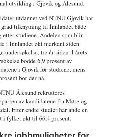
nal utvikling i Gjøvik og Ålesund.
idater utdannet ved NTNU Gjøvik har
r grad tilknytning til Innlandet både
g etter studiene. Andelen som blir
e i Innlandet økt markant siden
ge undersøkelse, tre år siden. I årets
søkelse bodde 6,9 prosent av
datene i Gjøvik før studiene, mens
prosent bor der nå.
NTNU Ålesund rekrutteres
eparten av kandidatene fra Møre og
al. Etter endte studier har andelen
t i fylket økt til 66,4 prosent.
kre jobbmuligheter for