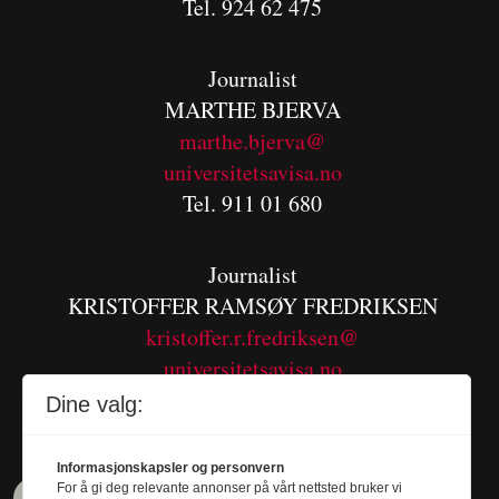
Tel. 924 62 475
Journalist
MARTHE BJERVA
m
arthe.bjerva@
universitetsavisa.no
Tel. 911 01 680
Journalist
KRISTOFFER RAMSØY FREDRIKSEN
kristoffer.r.fredriksen@
universitetsavisa.no
Tel. 480 55 655
Dine valg:
Informasjonskapsler og personvern
For å gi deg relevante annonser på vårt nettsted bruker vi