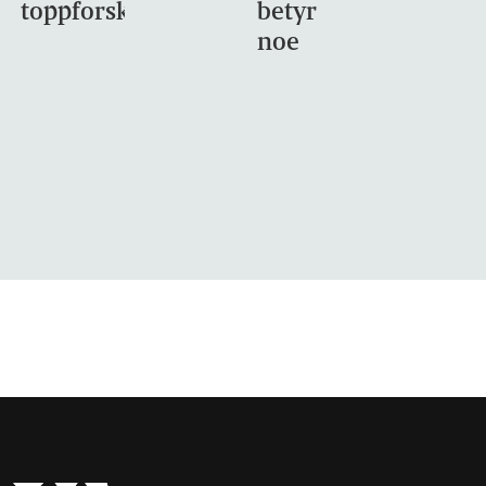
toppforskning
betyr
noe