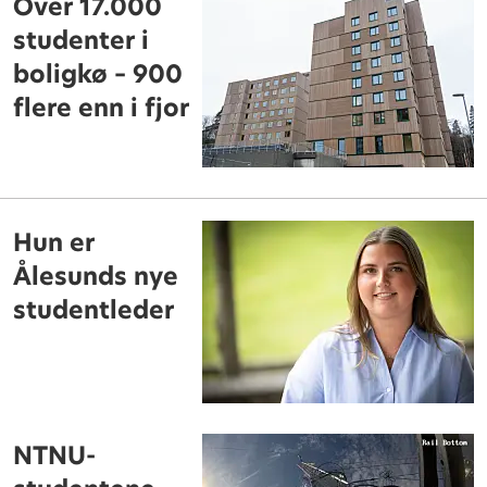
Over 17.000
studenter i
boligkø – 900
flere enn i fjor
Hun er
Ålesunds nye
studentleder
NTNU-