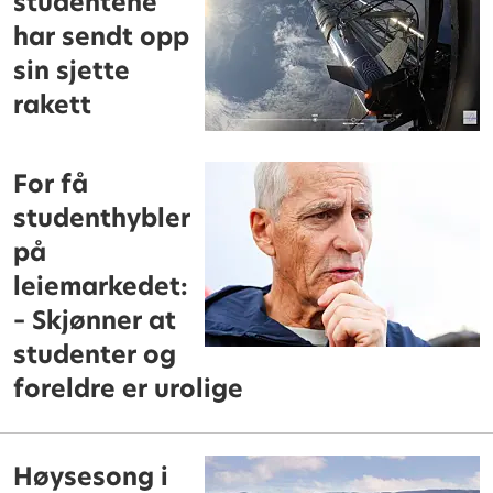
studentene
har sendt opp
sin sjette
rakett
For få
studenthybler
på
leiemarkedet:
– Skjønner at
studenter og
foreldre er urolige
Høysesong i