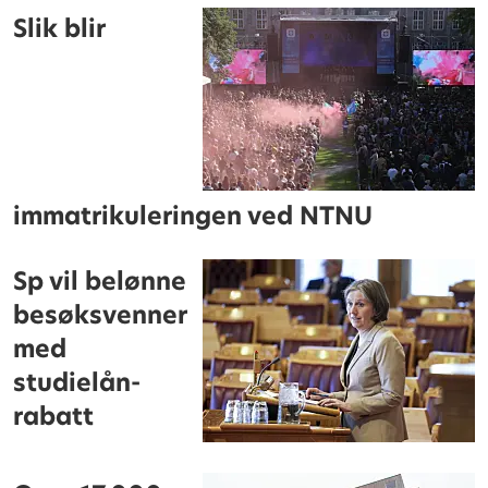
Slik blir
immatrikuleringen ved NTNU
Sp vil belønne
besøksvenner
med
studielån-
rabatt