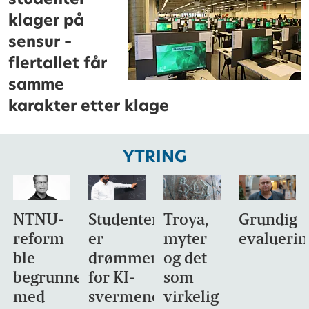
klager på
sensur –
flertallet får
samme
karakter etter klage
YTRING
NTNU-
Studentene
Troya,
Grundig
reform
er
myter
evaluerin
ble
drømmemålet
og det
begrunnet
for KI-
som
med
svermene
virkelig