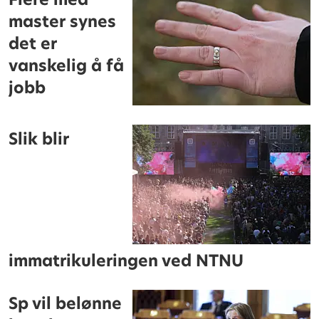
master synes
det er
vanskelig å få
jobb
Slik blir
immatrikuleringen ved NTNU
Sp vil belønne