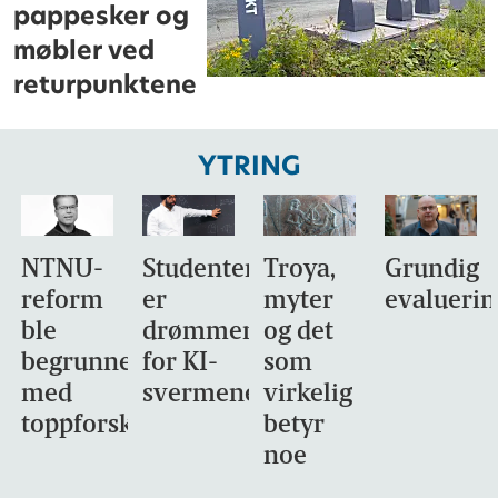
pappesker og
møbler ved
returpunktene
YTRING
NTNU-
Studentene
Troya,
Grundig
reform
er
myter
evaluerin
ble
drømmemålet
og det
begrunnet
for KI-
som
med
svermene
virkelig
toppforskning
betyr
noe