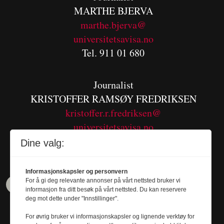
MARTHE BJERVA
m
arthe.bjerva@
universitetsavisa.no
Tel. 911 01 680
Journalist
KRISTOFFER RAMSØY FREDRIKSEN
kristoffer.r.fredriksen@
universitetsavisa.no
Tel. 480 55 655
Dine valg:
Informasjonskapsler og personvern
For å gi deg relevante annonser på vårt nettsted bruker vi
informasjon fra ditt besøk på vårt nettsted. Du kan reservere
deg mot dette under "Innstillinger".
For øvrig bruker vi informasjonskapsler og lignende verktøy for