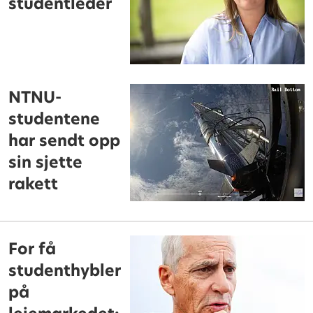
studentleder
NTNU-
studentene
har sendt opp
sin sjette
rakett
For få
studenthybler
på