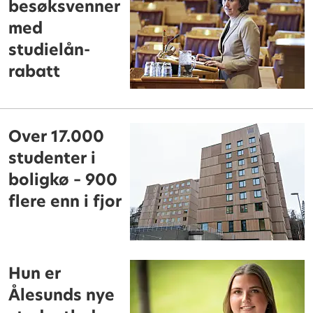
besøksvenner
med
studielån-
rabatt
Over 17.000
studenter i
boligkø – 900
flere enn i fjor
Hun er
Ålesunds nye