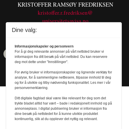
KRISTOFFER RAMSØY FREDRIKSEN
kristoffer.r.fredriksen@
universitetsavisa.no
Tel. 480 55 655
Dine valg:
Informasjonskapsler og personvern
For å gi deg relevante annonser på vårt nettsted bruker vi
informasjon fra ditt besøk på vårt nettsted. Du kan reservere
deg mot dette under "Innstillinger".
For øvrig bruker vi informasjonskapsler og lignende verktøy for
analyse, for å sammenligne nettlesere, tilpasse innhold til deg
og for å utvikle og tilby nødvendig funksjonalitet. Les mer i vår
personvernerklæring.
Ditt digitale fagblad skal være like relevant for deg som det
trykte bladet alltid har vært – bade i redaksjonelt innhold og på
annonseplass. I digital publisering bruker vi informasjon fra
Design by
Nordström Design
- Powered by
dine besøk på nettstedet for å kunne utvikle produktet
kontinuerlig, slik at du opplever det nyttig og relevant.
Labrador CMS