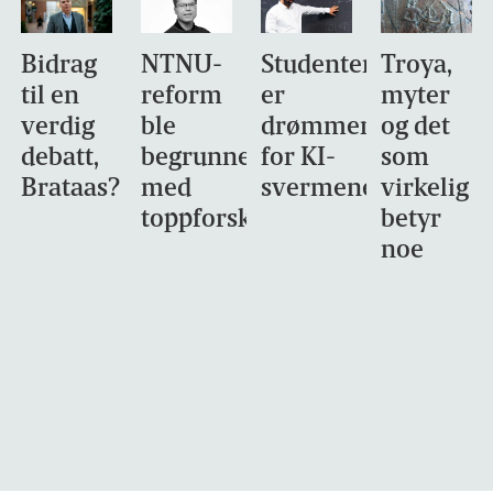
Bidrag
NTNU-
Studentene
Troya,
til en
reform
er
myter
verdig
ble
drømmemålet
og det
debatt,
begrunnet
for KI-
som
Brataas?
med
svermene
virkelig
toppforskning
betyr
noe