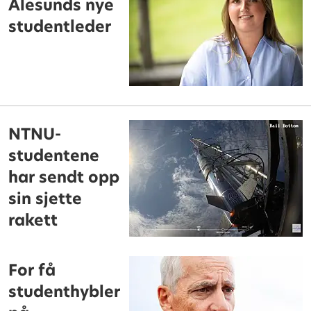
Ålesunds nye
studentleder
NTNU-
studentene
har sendt opp
sin sjette
rakett
For få
studenthybler