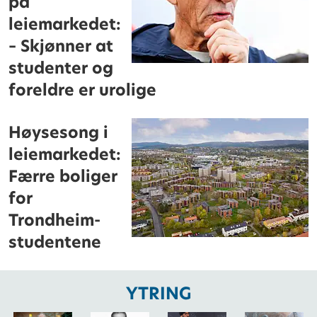
på
leiemarkedet:
– Skjønner at
studenter og
foreldre er urolige
Høysesong i
leiemarkedet:
Færre boliger
for
Trondheim-
studentene
YTRING