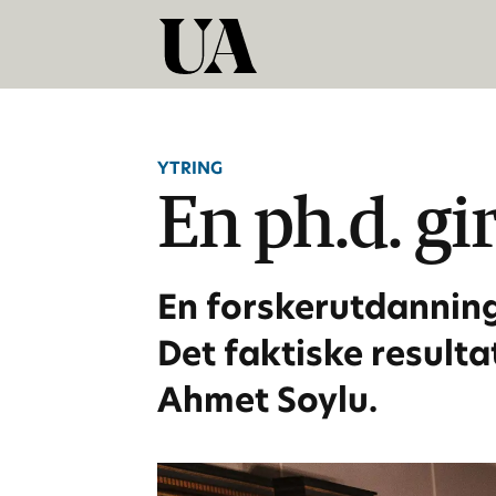
YTRING
En ph.d. gi
En forskerutdannin
Det faktiske resulta
Ahmet Soylu.