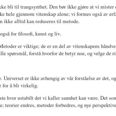
ke bli til trangsynthet. Den bør ikke gjøre at vi mister
ke hele gjennom vitenskap alene; vi formes også av erfar
m ikke alltid kan reduseres til metode.
så for filosofi, kunst og liv.
Metoder er viktige; de er en del av vitenskapens håndv
le spørsmål, forstå hvorfor de betyr noe, og velge de r
e. Universet er ikke avhengig av vår forståelse av det, o
for å bli virkelig.
ste hvor ustabilt det vi kaller sannhet kan være. Det so
ste; teorier endres, metoder forbedres, og nye perspekti