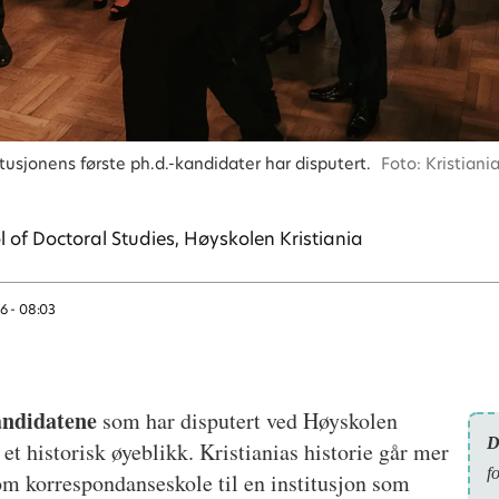
titusjonens første ph.d.-kandidater har disputert.
Foto: Kristiani
 of Doctoral Studies, Høyskolen Kristiania
26 - 08:03
kandidatene
som har disputert ved Høyskolen
D
 et historisk øyeblikk. Kristianias historie går mer
f
om korrespondanseskole til en institusjon som