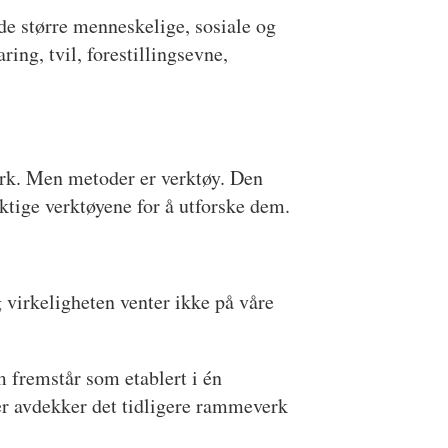
 de større menneskelige, sosiale og
ing, tvil, forestillingsevne,
erk. Men metoder er verktøy. Den
iktige verktøyene for å utforske dem.
g virkeligheten venter ikke på våre
m fremstår som etablert i én
ver avdekker det tidligere rammeverk