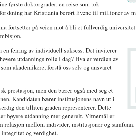
e sine første doktorgrader, en reise som tok
rskning har Kristiania berørt livene til millioner av 
nia fortsetter på veien mot å bli et fullverdig universit
ambisjon.
n en feiring av individuell suksess. Det inviterer
 høyere utdannings rolle i dag? Hva er verdien av
 som akademikere, forstå oss selv og ansvaret
k prestasjon, men den bærer også med seg et
nen. Kandidaten bærer institusjonens navn ut i
erdig den tilliten graden representerer. Dette
lder høyere utdanning mer generelt. Vitnemål er
en relasjon mellom individer, institusjoner og samfun
integritet og verdighet.