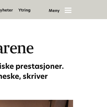
yheter
Ytring
varene
ske prestasjoner.
neske, skriver