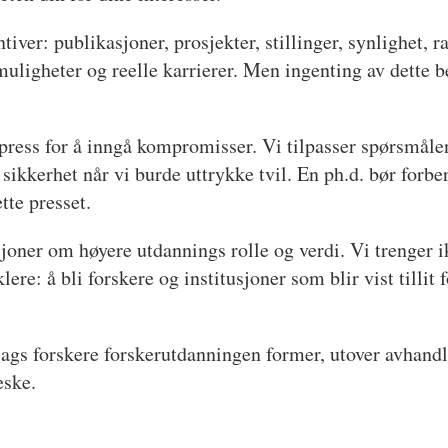
tiver: publikasjoner, prosjekter, stillinger, synlighet, 
e muligheter og reelle karrierer. Men ingenting av dett
e press for å inngå kompromisser. Vi tilpasser spørsmåle
ikkerhet når vi burde uttrykke tvil. En ph.d. bør forber
tte presset.
joner om høyere utdannings rolle og verdi. Vi trenger ik
ere: å bli forskere og institusjoner som blir vist tillit 
lags forskere forskerutdanningen former, utover avhandl
eske.