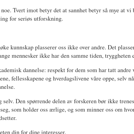
r noe. Tvert imot betyr det at sannhet betyr så mye at 
ing for seriøs utforskning.
søke kunnskap plasserer oss ikke over andre. Det plasser
ange mennesker ikke har den samme tiden, tryggheten ell
kademisk dannelse: respekt for dem som har tatt andre v
nene, fellesskapene og hverdagslivene våre oppe, selv n
nnelse.
 selv. Den spørrende delen av forskeren bør ikke trenes 
 seg, som holder oss ærlige, og som minner oss om hvorf
dsetter.
eten din for dine interesser.