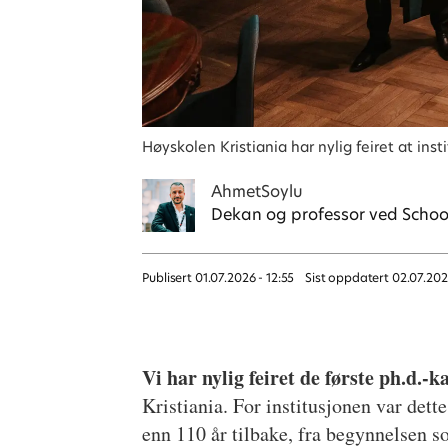
Høyskolen Kristiania har nylig feiret at ins
Ahmet
Soylu
Dekan og professor ved School
Publisert
01.07.2026 - 12:55
Sist oppdatert
02.07.20
Vi har nylig feiret de første ph.d.-
Kristiania. For institusjonen var dette
enn 110 år tilbake, fra begynnelsen s