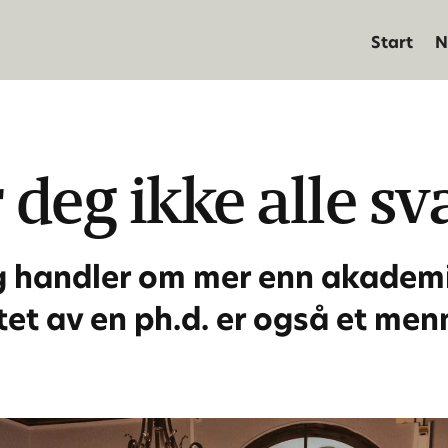
Start
N
r deg ikke alle s
g handler om mer enn akademi
tet av en ph.d. er også et men