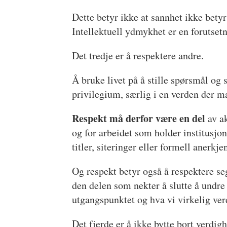
Dette betyr ikke at sannhet ikke bety
Intellektuell ydmykhet er en forutsetn
Det tredje er å respektere andre.
Å bruke livet på å stille spørsmål og 
privilegium, særlig i en verden der m
Respekt må derfor være en del
av a
og for arbeidet som holder institusjo
titler, siteringer eller formell anerkje
Og respekt betyr også å respektere seg
den delen som nekter å slutte å undre
utgangspunktet og hva vi virkelig ver
Det fjerde er å ikke bytte bort verdigh