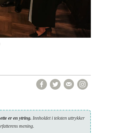
a
ette er en ytring.
Inn­holdet i teksten uttrykker
orfatterens mening.