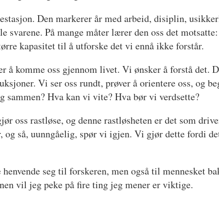
estasjon. Den markerer år med arbeid, disiplin, usikker
lle svarene. På mange måter lærer den oss det motsatte: 
rre kapasitet til å utforske det vi ennå ikke forstår.
ker å komme oss gjennom livet. Vi ønsker å forstå det. 
uksjoner. Vi ser oss rundt, prøver å orientere oss, og b
ng sammen? Hva kan vi vite? Hva bør vi verdsette?
gjør oss rastløse, og denne rastløsheten er det som drive
er, og så, uunngåelig, spør vi igjen. Vi gjør dette fordi d
e henvende seg til forskeren, men også til mennesket b
en vil jeg peke på fire ting jeg mener er viktige.