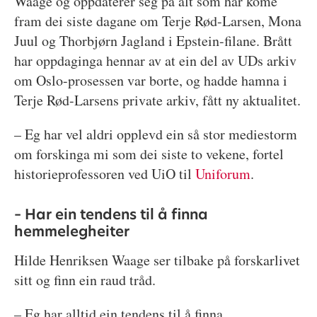
Waage og oppdaterer seg på alt som har kome
fram dei siste dagane om Terje Rød-Larsen, Mona
Juul og Thorbjørn Jagland i Epstein-filane. Brått
har oppdaginga hennar av at ein del av UDs arkiv
om Oslo-prosessen var borte, og hadde hamna i
Terje Rød-Larsens private arkiv, fått ny aktualitet.
– Eg har vel aldri opplevd ein så stor mediestorm
om forskinga mi som dei siste to vekene, fortel
historieprofessoren ved UiO til
Uniforum
.
– Har ein tendens til å finna
hemmelegheiter
Hilde Henriksen Waage ser tilbake på forskarlivet
sitt og finn ein raud tråd.
– Eg har alltid ein tendens til å finna