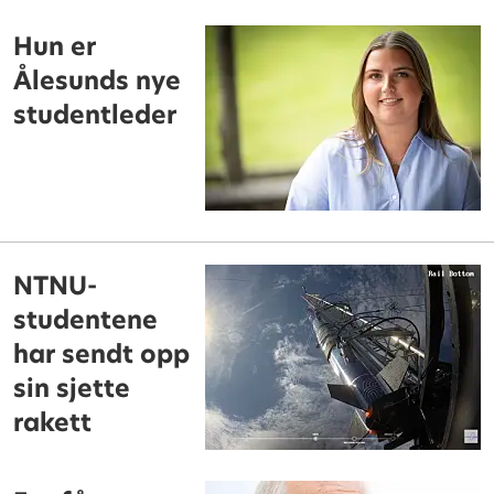
Hun er
Ålesunds nye
studentleder
NTNU-
studentene
har sendt opp
sin sjette
rakett