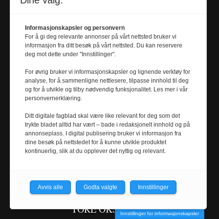
Dine valg:
Universitetsavisa utgis av NTNU og redigeres
etter Redaktørplakaten og pressens Vær
Informasjonskapsler og personvern
Varsom-plakat. Avisen er medlem av Den
For å gi deg relevante annonser på vårt nettsted bruker vi
informasjon fra ditt besøk på vårt nettsted. Du kan reservere
norske fagpresses forening. Dette er avisas
deg mot dette under "Innstillinger".
retningslinjer og redaksjon. Alt innhold er
For øvrig bruker vi informasjonskapsler og lignende verktøy for
opphavsrettslig beskyttet © Universitetsavisa.
analyse, for å sammenligne nettlesere, tilpasse innhold til deg
og for å utvikle og tilby nødvendig funksjonalitet. Les mer i vår
personvernerklæring.
Ditt digitale fagblad skal være like relevant for deg som det
Kontakt oss
trykte bladet alltid har vært – bade i redaksjonelt innhold og på
annonseplass. I digital publisering bruker vi informasjon fra
dine besøk på nettstedet for å kunne utvikle produktet
Redaksjonen
kontinuerlig, slik at du opplever det nyttig og relevant.
tips@universitetsavisa.no
Avvis alle
Godta valgte
Innstillinger
Ansvarlig redaktør
TORE OKSHOLEN
Innstillinger for informasjonskapsler