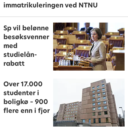
immatrikuleringen ved NTNU
Sp vil belønne
besøksvenner
med
studielån-
rabatt
Over 17.000
studenter i
boligkø – 900
flere enn i fjor