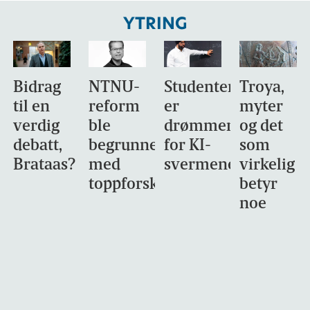
YTRING
Bidrag
NTNU-
Studentene
Troya,
til en
reform
er
myter
verdig
ble
drømmemålet
og det
debatt,
begrunnet
for KI-
som
Brataas?
med
svermene
virkelig
toppforskning
betyr
noe