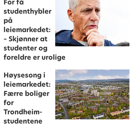
For få
studenthybler
på
leiemarkedet:
– Skjønner at
studenter og
foreldre er urolige
Høysesong i
leiemarkedet:
Færre boliger
for
Trondheim-
studentene