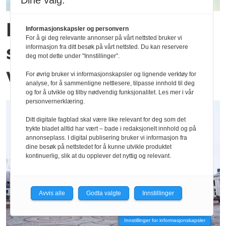
Dine valg:
Føreslår eit nasjonalt
Informasjonskapsler og personvern
For å gi deg relevante annonser på vårt nettsted bruker vi
senter for innsats mot
informasjon fra ditt besøk på vårt nettsted. Du kan reservere
deg mot dette under "Innstillinger".
valdeleg ekstremisme
For øvrig bruker vi informasjonskapsler og lignende verktøy for
analyse, for å sammenligne nettlesere, tilpasse innhold til deg
og for å utvikle og tilby nødvendig funksjonalitet. Les mer i vår
personvernerklæring.
Ditt digitale fagblad skal være like relevant for deg som det
trykte bladet alltid har vært – bade i redaksjonelt innhold og på
annonseplass. I digital publisering bruker vi informasjon fra
dine besøk på nettstedet for å kunne utvikle produktet
kontinuerlig, slik at du opplever det nyttig og relevant.
Avvis alle
Godta valgte
Innstillinger
Innstillinger for informasjonskapsler