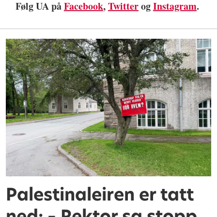
Følg UA på
Facebook
,
Twitter
og
Instagram
.
Palestinaleiren er tatt
ned: – Rektor sa stopp