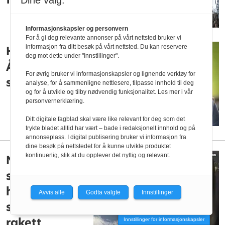
Dine valg:
Informasjonskapsler og personvern
For å gi deg relevante annonser på vårt nettsted bruker vi
informasjon fra ditt besøk på vårt nettsted. Du kan reservere
Hun er
deg mot dette under "Innstillinger".
Ålesunds nye
For øvrig bruker vi informasjonskapsler og lignende verktøy for
studentleder
analyse, for å sammenligne nettlesere, tilpasse innhold til deg
og for å utvikle og tilby nødvendig funksjonalitet. Les mer i vår
personvernerklæring.
Ditt digitale fagblad skal være like relevant for deg som det
trykte bladet alltid har vært – bade i redaksjonelt innhold og på
annonseplass. I digital publisering bruker vi informasjon fra
dine besøk på nettstedet for å kunne utvikle produktet
kontinuerlig, slik at du opplever det nyttig og relevant.
NTNU-
studentene
har sendt opp
Avvis alle
Godta valgte
Innstillinger
sin sjette
rakett
Innstillinger for informasjonskapsler