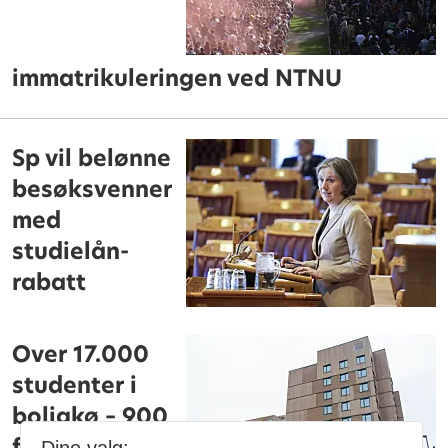
immatrikuleringen ved NTNU
Sp vil belønne
besøksvenner
med
studielån-
rabatt
Over 17.000
studenter i
boligkø – 900
flere enn i fjor