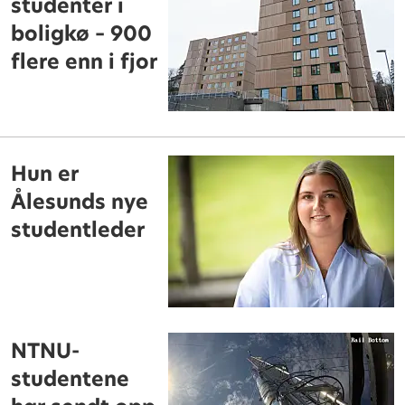
studenter i
boligkø – 900
flere enn i fjor
Hun er
Ålesunds nye
studentleder
NTNU-
studentene