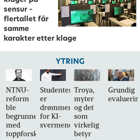
sensur –
flertallet får
samme
karakter etter klage
YTRING
NTNU-
Studentene
Troya,
Grundig
reform
er
myter
evaluerin
ble
drømmemålet
og det
begrunnet
for KI-
som
med
svermene
virkelig
toppforskning
betyr