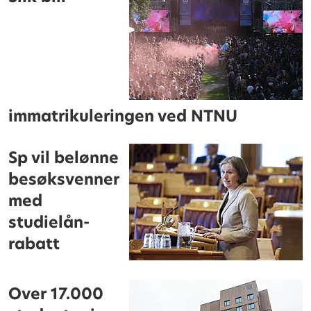
immatrikuleringen ved NTNU
Sp vil belønne
besøksvenner
med
studielån-
rabatt
Over 17.000