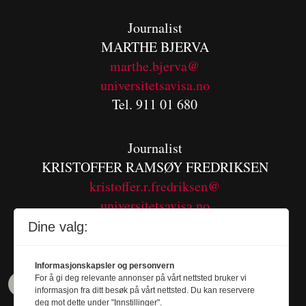
Journalist
MARTHE BJERVA
m
arthe.bjerva@
universitetsavisa.no
Tel. 911 01 680
Journalist
KRISTOFFER RAMSØY FREDRIKSEN
kristoffer.r.fredriksen@
universitetsavisa.no
Tel. 480 55 655
Dine valg:
Informasjonskapsler og personvern
For å gi deg relevante annonser på vårt nettsted bruker vi
informasjon fra ditt besøk på vårt nettsted. Du kan reservere
deg mot dette under "Innstillinger".