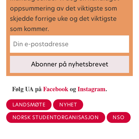
oppsummering av det viktigste som
skjedde forrige uke og det viktigste
som kommer.
Følg UA på
Facebook
og
Instagram
.
LANDSMØTE
NYHET
NORSK STUDENTORGANISASJON
NSO