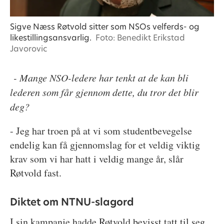
Sigve Næss Røtvold sitter som NSOs velferds- og
likestillingsansvarlig.
Foto: Benedikt Erikstad
Javorovic
- Mange NSO-ledere har tenkt at de kan bli
lederen som får gjennom dette, du tror det blir
deg?
- Jeg har troen på at vi som studentbevegelse
endelig kan få gjennomslag for et veldig viktig
krav som vi har hatt i veldig mange år, slår
Røtvold fast.
Diktet om NTNU-slagord
I sin kampanje hadde Røtvold bevisst tatt til seg