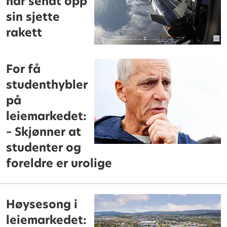
har sendt opp
sin sjette
rakett
For få
studenthybler
på
leiemarkedet:
– Skjønner at
studenter og
foreldre er urolige
Høysesong i
leiemarkedet: