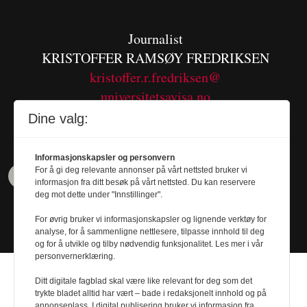
Journalist
KRISTOFFER RAMSØY FREDRIKSEN
kristoffer.r.fredriksen@
universitetsavisa.no
Tel. 480 55 655
Dine valg:
Informasjonskapsler og personvern
For å gi deg relevante annonser på vårt nettsted bruker vi
informasjon fra ditt besøk på vårt nettsted. Du kan reservere
deg mot dette under "Innstillinger".
For øvrig bruker vi informasjonskapsler og lignende verktøy for
analyse, for å sammenligne nettlesere, tilpasse innhold til deg
og for å utvikle og tilby nødvendig funksjonalitet. Les mer i vår
personvernerklæring.
Ditt digitale fagblad skal være like relevant for deg som det
trykte bladet alltid har vært – bade i redaksjonelt innhold og på
annonseplass. I digital publisering bruker vi informasjon fra