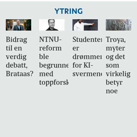
YTRING
Bidrag
NTNU-
Studentene
Troya,
til en
reform
er
myter
verdig
ble
drømmemålet
og det
debatt,
begrunnet
for KI-
som
Brataas?
med
svermene
virkelig
toppforskning
betyr
noe