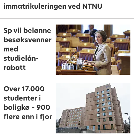
immatrikuleringen ved NTNU
Sp vil belønne
besøksvenner
med
studielån-
rabatt
Over 17.000
studenter i
boligkø – 900
flere enn i fjor