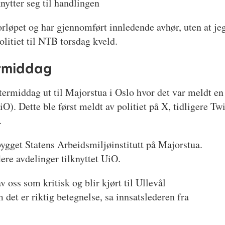
knytter seg til handlingen
løpet og har gjennomført innledende avhør, uten at jeg v
litiet til NTB torsdag kveld.
ermiddag
termiddag ut til Majorstua i Oslo hvor det var meldt en
iO). Dette ble først meldt av politiet på X, tidligere Twi
.
bygget Statens Arbeidsmiljøinstitutt på Majorstua.
ere avdelinger tilknyttet UiO.
v oss som kritisk og blir kjørt til Ullevål
det er riktig betegnelse, sa innsatslederen fra