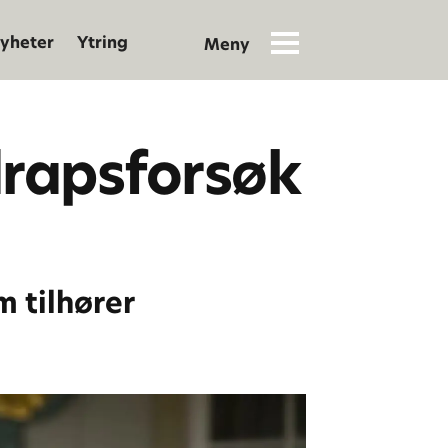
yheter
Ytring
drapsforsøk
m tilhører