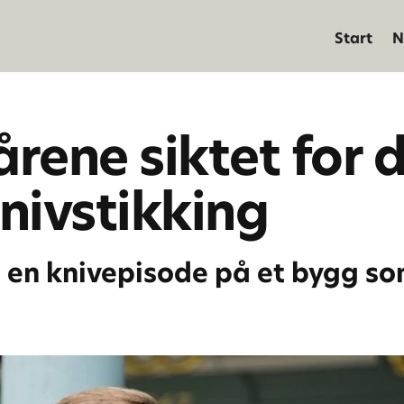
Start
N
rene siktet for 
nivstikking
i en knivepisode på et bygg so