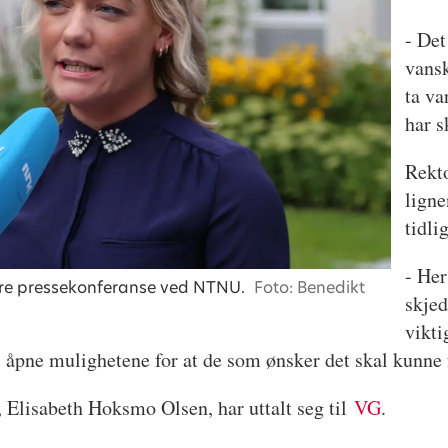
- Det
vansk
ta va
har s
Rekto
ligne
tidli
- Her
ere pressekonferanse ved NTNU.
Foto: Benedikt
skjed
vikti
il åpne mulighetene for at de som ønsker det skal kunne 
 Elisabeth Hoksmo Olsen, har uttalt seg til
VG
.