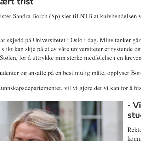
ært trist
ster Sandra Borch (Sp) sier til NTB at knivhendelsen 
har skjedd på Universitetet i Oslo i dag. Mine tanker gå
slikt kan skje på et av våre universiteter er rystende og
 Stølen, for å uttrykke min sterke medfølelse i en kreve
studenter og ansatte på en best mulig måte, opplyser Bor
unnskapsdepartementet, vil vi gjøre det vi kan for å bis
- V
stu
Rekt
komm