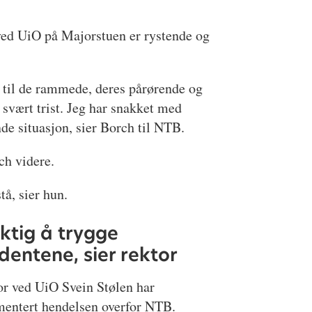
ved UiO på Majorstuen er rystende og
r til de rammede, deres pårørende og
 svært trist. Jeg har snakket med
nde situasjon, sier Borch til NTB.
ch videre.
tå, sier hun.
iktig å trygge
dentene, sier rektor
or ved UiO Svein Stølen har
entert hendelsen overfor NTB.