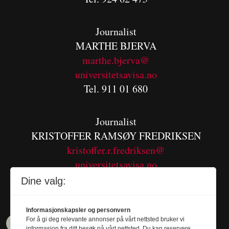
Journalist
MARTHE BJERVA
m
arthe.bjerva@
universitetsavisa.no
Tel. 911 01 680
Journalist
KRISTOFFER RAMSØY FREDRIKSEN
kristoffer.r.fredriksen@
universitetsavisa.no
Tel. 480 55 655
Dine valg:
Informasjonskapsler og personvern
For å gi deg relevante annonser på vårt nettsted bruker vi
informasjon fra ditt besøk på vårt nettsted. Du kan reservere