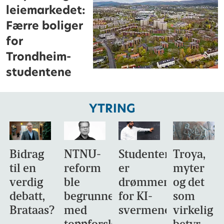
leiemarkedet:
Færre boliger
for
Trondheim-
studentene
YTRING
Bidrag
NTNU-
Studentene
Troya,
til en
reform
er
myter
verdig
ble
drømmemålet
og det
debatt,
begrunnet
for KI-
som
Brataas?
med
svermene
virkelig