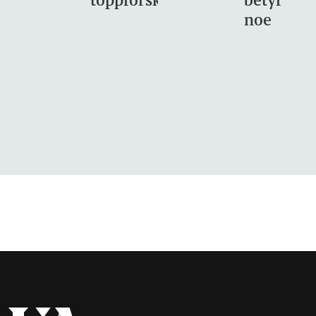
toppforskning
betyr
noe