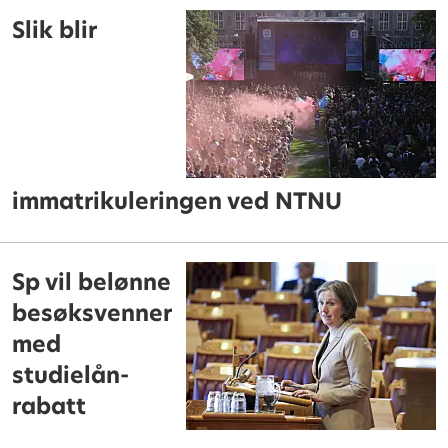
Slik blir
immatrikuleringen ved NTNU
Sp vil belønne
besøksvenner
med
studielån-
rabatt