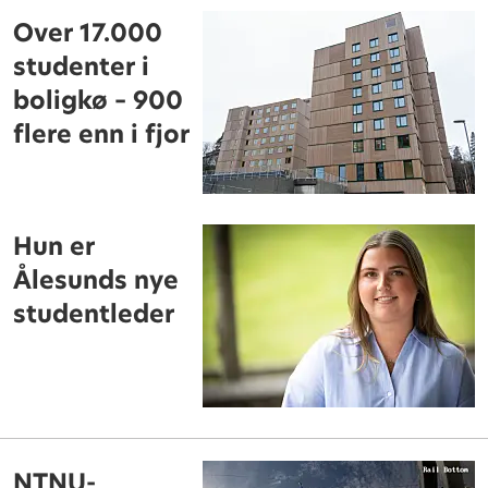
Over 17.000
studenter i
boligkø – 900
flere enn i fjor
Hun er
Ålesunds nye
studentleder
NTNU-