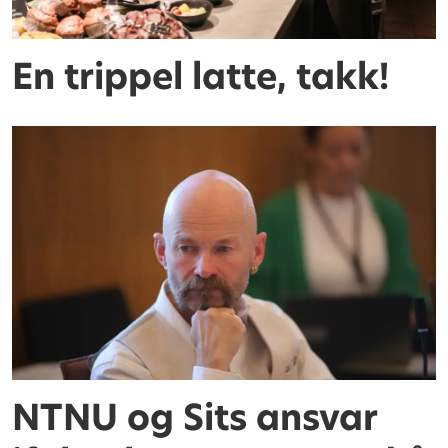
En trippel latte, takk!
NTNU og Sits ansvar