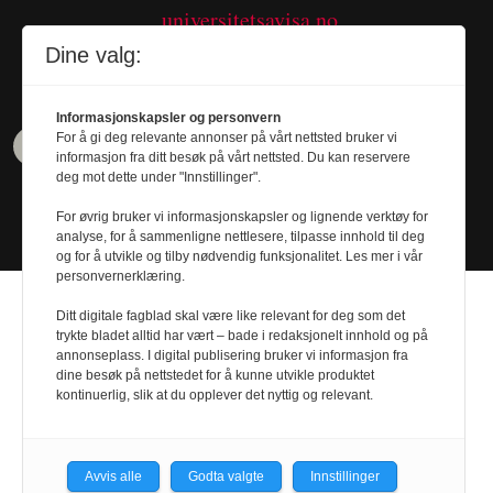
universitetsavisa.no
Tel. 480 55 655
Dine valg:
Informasjonskapsler og personvern
For å gi deg relevante annonser på vårt nettsted bruker vi
informasjon fra ditt besøk på vårt nettsted. Du kan reservere
deg mot dette under "Innstillinger".
For øvrig bruker vi informasjonskapsler og lignende verktøy for
analyse, for å sammenligne nettlesere, tilpasse innhold til deg
og for å utvikle og tilby nødvendig funksjonalitet. Les mer i vår
personvernerklæring.
Ditt digitale fagblad skal være like relevant for deg som det
trykte bladet alltid har vært – bade i redaksjonelt innhold og på
annonseplass. I digital publisering bruker vi informasjon fra
Design by
Nordström Design
- Powered by
dine besøk på nettstedet for å kunne utvikle produktet
kontinuerlig, slik at du opplever det nyttig og relevant.
Labrador CMS
Avvis alle
Godta valgte
Innstillinger