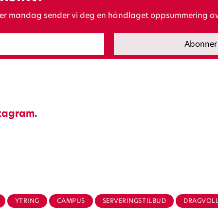
 Hver mandag sender vi deg en håndlaget oppsummering av 
tagram
.
YTRING
CAMPUS
SERVERINGSTILBUD
DRAGVOL