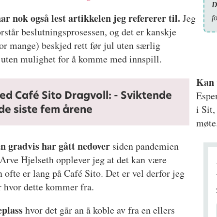
D
ar nok også lest artikkelen jeg refererer til.
Jeg
f
rstår beslutningsprosessen, og det er kanskje
r mange) beskjed rett før jul uten særlig
, uten mulighet for å komme med innspill.
Kan 
ned Café Sito Dragvoll: - Sviktende
Espen
de siste fem årene
i Sit
møte
n gradvis har gått nedover
siden pandemien
rve Hjelseth opplever jeg at det kan være
n ofte er lang på Café Sito. Det er vel derfor jeg
tår hvor dette kommer fra.
eplass
hvor det går an å koble av fra en ellers