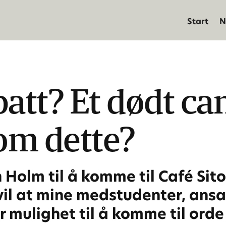
Start
N
batt? Et dødt c
om dette?
n Holm til å komme til Café Sito
vil at mine medstudenter, ansa
 mulighet til å komme til orde