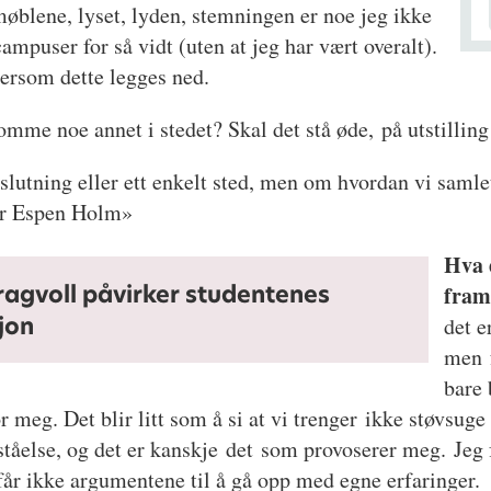
øblene, lyset, lyden, stemningen er noe jeg ikke
campuser for så vidt (uten at jeg har vært overalt).
 dersom dette legges ned.
omme noe annet i stedet? Skal det stå øde, på utstilling
slutning eller ett enkelt sted, men om hvordan vi samle
sier Espen Holm»
Hva 
ragvoll påvirker studentenes
fram
jon
det e
men 
bare 
 meg. Det blir litt som å si at vi trenger ikke støvsuge
åelse, og det er kanskje det som provoserer meg. Jeg f
g får ikke argumentene til å gå opp med egne erfaringer.