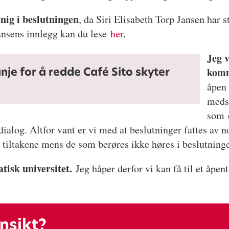
enig i beslutningen
, da Siri Elisabeth Torp Jansen har s
ansens innlegg kan du lese
her
.
Jeg v
nje for å redde Café Sito skyter
komm
åpen 
medst
som ø
 dialog. Altfor vant er vi med at beslutninger fattes av 
 tiltakene mens de som berøres ikke høres i beslutnin
tisk universitet.
Jeg håper derfor vi kan få til et åpen
nnsikt?