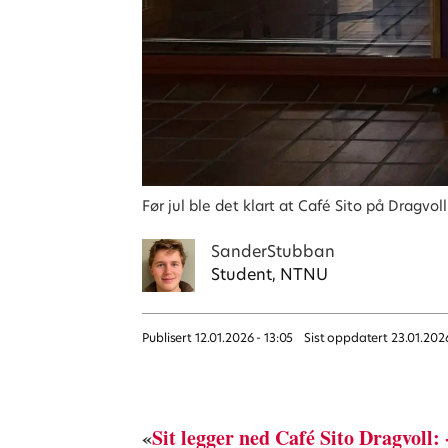
Før jul ble det klart at Café Sito på Dragv
Sander
Stubban
Student, NTNU
Publisert
12.01.2026 - 13:05
Sist oppdatert
23.01.202
«
Sit legger ned Café Sito Dragvoll: