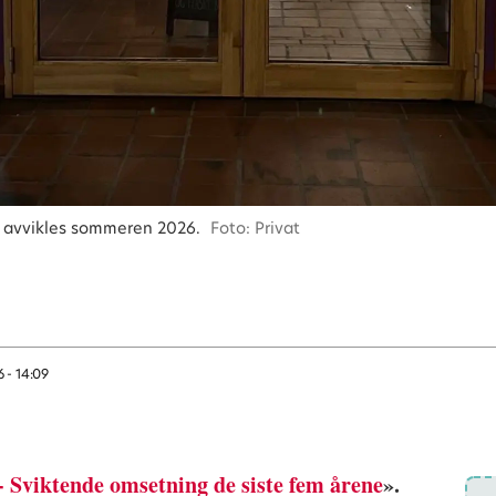
oll avvikles sommeren 2026.
Foto: Privat
6 - 14:09
 - Sviktende omsetning de siste fem årene
».