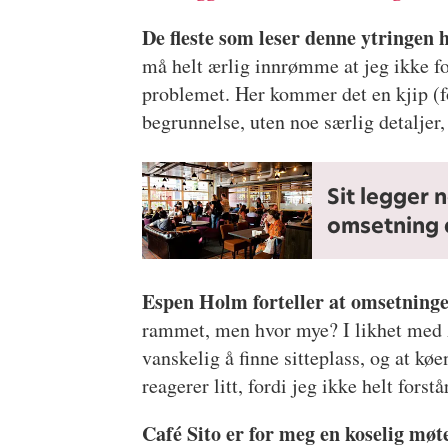
De fleste som leser denne ytringen h
må helt ærlig innrømme at jeg ikke fo
problemet. Her kommer det en kjip (fo
begrunnelse, uten noe særlig detaljer
Sit legger 
omsetning 
Espen Holm forteller at omsetninge
rammet, men hvor mye? I likhet med A
vanskelig å finne sitteplass, og at køe
reagerer litt, fordi jeg ikke helt fors
Café Sito er for meg en koselig møt