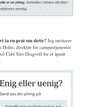
ette er en ytring.
Inn­holdet i teksten uttrykker
orfatterens mening.
vi ta en prat om dette?
Jeg inviterer
 Holm, direktør for campustjenester
, til Café Sito Dragvoll for et åpent
.
Enig eller uenig?
Send oss din ytring på
tips@universitetsavisa.no