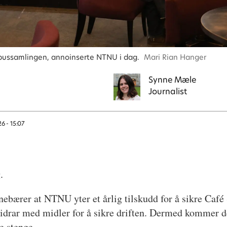
ampussamlingen, annoinserte NTNU i dag.
Mari Rian Hanger
Synne
Mæle
Journalist
26 - 15:07
g.
bærer at NTNU yter et årlig tilskudd for å sikre Café S
bidrar med midler for å sikre driften. Dermed kommer
e stenge.