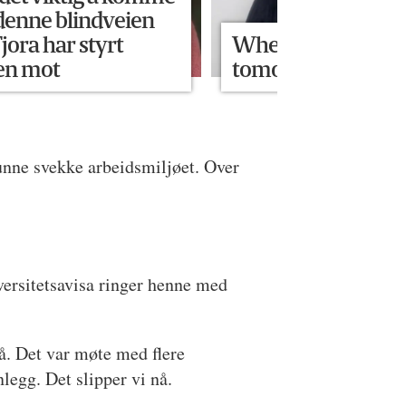
 denne blindveien
jora har styrt
Where will we me
en mot
tomorrow?
kunne svekke arbeidsmiljøet. Over
versitetsavisa ringer henne med
 få. Det var møte med flere
nlegg. Det slipper vi nå.