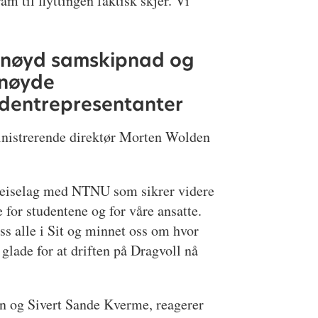
ram til flyttingen faktisk skjer. Vi
rnøyd samskipnad og
rnøyde
udentrepresentanter
nistrerende direktør Morten Wolden
spleiselag med NTNU som sikrer videre
 for studentene og for våre ansatte.
s alle i Sit og minnet oss om hvor
 glade for at driften på Dragvoll nå
en og Sivert Sande Kverme, reagerer