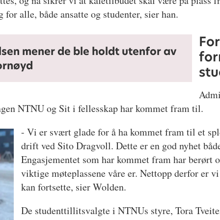
lyttes, og nå sikrer vi at kafetilbudet skal være på plass f
g for alle, både ansatte og studenter, sier han.
Fo
sen mener de ble holdt utenfor av
fo
fornøyd
st
Admi
ingen NTNU og Sit i fellesskap har kommet fram til.
- Vi er svært glade for å ha kommet fram til et 
drift ved Sito Dragvoll. Dette er en god nyhet både
Engasjementet som har kommet fram har berørt os
viktige møteplassene våre er. Nettopp derfor er vi
kan fortsette, sier Wolden.
De studenttillitsvalgte i NTNUs styre, Tora Tveit