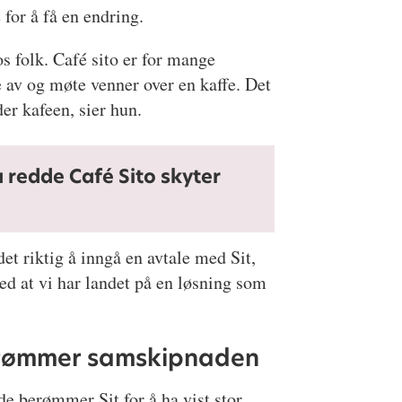
 for å få en endring.
os folk. Café sito er for mange
e av og møte venner over en kaffe. Det
der kafeen, sier hun.
å redde Café Sito skyter
det riktig å inngå en avtale med Sit,
ed at vi har landet på en løsning som
rømmer samskipnaden
e berømmer Sit for å ha vist stor