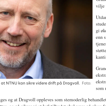
vilje
Utdan
stude
gi øk
enn 
tjene
støtt
kanti
Grand
ekstr
ekstr
at NTNU kan sikre videre drift på Dragvoll.
Foto:
som n
ringes og at Dragvoll oppleves som stemoderlig behandl