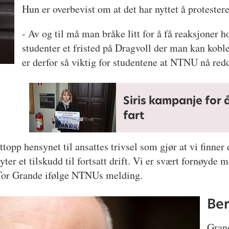
Hun er overbevist om at det har nyttet å protestere
- Av og til må man bråke litt for å få reaksjoner h
studenter et fristed på Dragvoll der man kan kobl
er derfor så viktig for studentene at NTNU nå red
Siris kampanje for 
fart
ttopp hensynet til ansattes trivsel som gjør at vi finner 
r et tilskudd til fortsatt drift. Vi er svært fornøyde m
or Tor Grande ifølge NTNUs melding.
Be
Grand