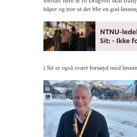
fortsatt flere år til Dragvoll skal fraf
håper og tror at det blir en god løsnin
NTNU-ledel
Sit: - Ikke 
i Sit er også svært fornøyd med løsn