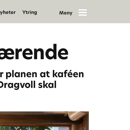
yheter
Ytring
 værende
r planen at kaféen
Dragvoll skal