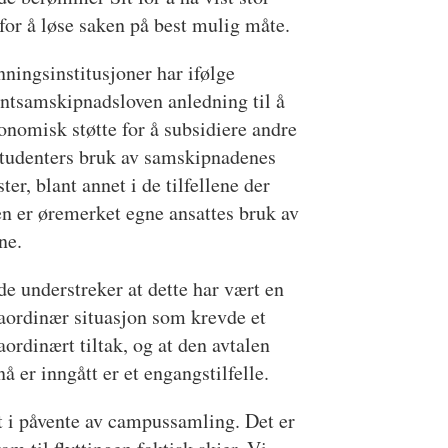
 for å løse saken på best mulig måte.
ningsinstitusjoner har ifølge
ntsamskipnadsloven anledning til å
onomisk støtte for å subsidiere andre
studenters bruk av samskipnadenes
ster, blant annet i de tilfellene der
en er øremerket egne ansattes bruk av
ne.
e understreker at dette har vært en
aordinær situasjon som krevde et
aordinært tiltak, og at den avtalen
å er inngått er et engangstilfelle.
et i påvente av campussamling. Det er