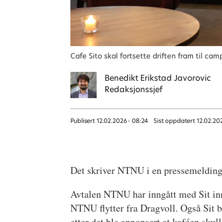
Cafe Sito skal fortsette driften fram til c
Benedikt
Erikstad Javorovic
Redaksjonssjef
Publisert
12.02.2026 - 08:24
Sist oppdatert
12.02.20
Det skriver NTNU i en pressemeldin
Avtalen NTNU har inngått med Sit inne
NTNU flytter fra Dragvoll. Også Sit 
etter det ble annonsert at kaféen skull