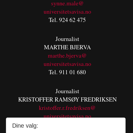
synne.male@
universitetsavisa.no
Tel. 924 62 475
Journalist
MARTHE BJERVA
m
arthe.bjerva@
universitetsavisa.no
Tel. 911 01 680
Journalist
KRISTOFFER RAMSØY FREDRIKSEN
kristoffer.r.fredriksen@
universitetsavisa.no
Tel. 480 55 655
Dine valg: