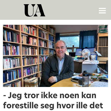
Tag:
institutt
for
historiske
studier
- Jeg tror ikke noen kan
forestille seg hvor ille det