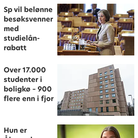
Sp vil belønne
besøksvenner
med
studielån-
rabatt
Over 17.000
studenter i
boligkø – 900
flere enn i fjor
Hun er