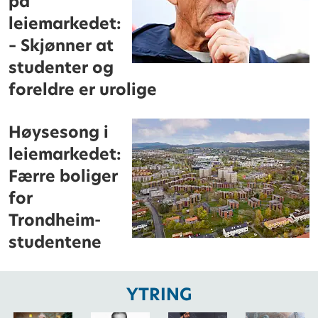
på
leiemarkedet:
– Skjønner at
studenter og
foreldre er urolige
Høysesong i
leiemarkedet:
Færre boliger
for
Trondheim-
studentene
YTRING