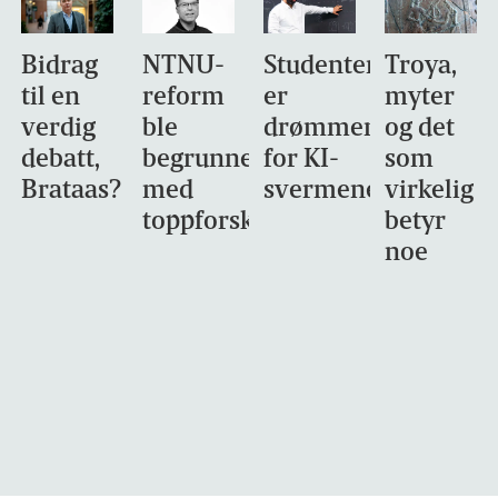
Bidrag
NTNU-
Studentene
Troya,
til en
reform
er
myter
verdig
ble
drømmemålet
og det
debatt,
begrunnet
for KI-
som
Brataas?
med
svermene
virkelig
toppforskning
betyr
noe