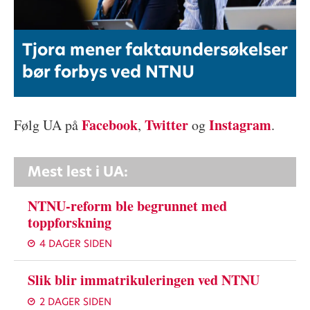
Tjora mener faktaundersøkelser
bør forbys ved NTNU
Facebook
Twitter
Instagram
Følg UA på
,
og
.
Mest lest i UA:
NTNU-reform ble begrunnet med
toppforskning
4 DAGER SIDEN
Slik blir immatrikuleringen ved NTNU
2 DAGER SIDEN