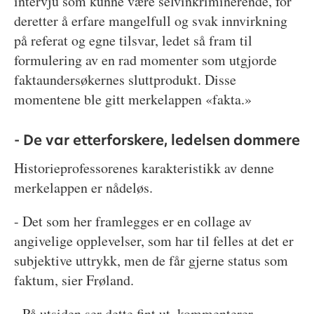
intervju som kunne være selvinkriminerende, for
deretter å erfare mangelfull og svak innvirkning
på referat og egne tilsvar, ledet så fram til
formulering av en rad momenter som utgjorde
faktaundersøkernes sluttprodukt. Disse
momentene ble gitt merkelappen «fakta.»
- De var etterforskere, ledelsen dommere
Historieprofessorenes karakteristikk av denne
merkelappen er nådeløs.
- Det som her framlegges er en collage av
angivelige opplevelser, som har til felles at det er
subjektive uttrykk, men de får gjerne status som
faktum, sier Frøland.
- På utsiden ser dette fint ut, kommenterer