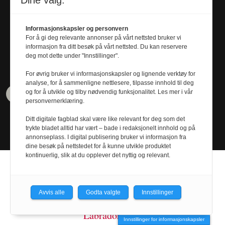
Dine valg:
KRISTOFFER RAMSØY FREDRIKSEN
kristoffer.r.fredriksen@
Informasjonskapsler og personvern
universitetsavisa.no
For å gi deg relevante annonser på vårt nettsted bruker vi
Tel. 480 55 655
informasjon fra ditt besøk på vårt nettsted. Du kan reservere
deg mot dette under "Innstillinger".
For øvrig bruker vi informasjonskapsler og lignende verktøy for
analyse, for å sammenligne nettlesere, tilpasse innhold til deg
og for å utvikle og tilby nødvendig funksjonalitet. Les mer i vår
personvernerklæring.
Ditt digitale fagblad skal være like relevant for deg som det
trykte bladet alltid har vært – bade i redaksjonelt innhold og på
annonseplass. I digital publisering bruker vi informasjon fra
dine besøk på nettstedet for å kunne utvikle produktet
kontinuerlig, slik at du opplever det nyttig og relevant.
Avvis alle
Godta valgte
Innstillinger
Design by
Nordström Design
- Powered by
Labrador CMS
Innstillinger for informasjonskapsler