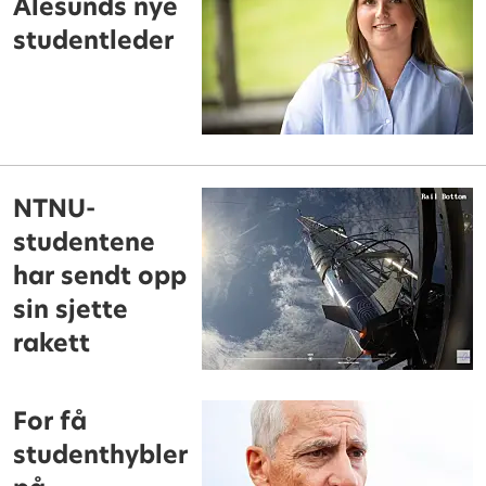
Ålesunds nye
studentleder
NTNU-
studentene
har sendt opp
sin sjette
rakett
For få
studenthybler