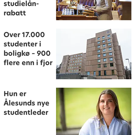
studielån-
rabatt
Over 17.000
studenter i
boligkø – 900
flere enn i fjor
Hun er
Ålesunds nye
studentleder