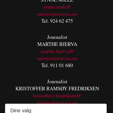
synne.male@
universitetsavisa.no
Tel. 924 62 475
Journalist
MARTHE BJERVA
m
arthe.bjerva@
universitetsavisa.no
Tel. 911 01 680
Journalist
KRISTOFFER RAMSØY FREDRIKSEN
kristoffer.r.fredriksen@
universitetsavisa.no
Tel. 480 55 655
Dine valg: