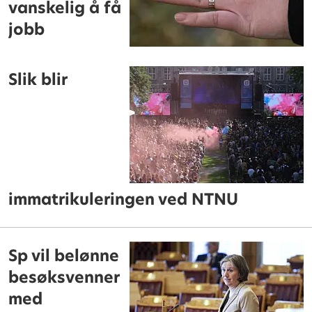
vanskelig å få
jobb
Slik blir
immatrikuleringen ved NTNU
Sp vil belønne
besøksvenner
med