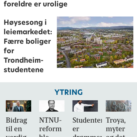
foreldre er urolige
Høysesong i
leiemarkedet:
Færre boliger
for
Trondheim-
studentene
YTRING
Bidrag
NTNU-
Studentene
Troya,
til en
reform
er
myter