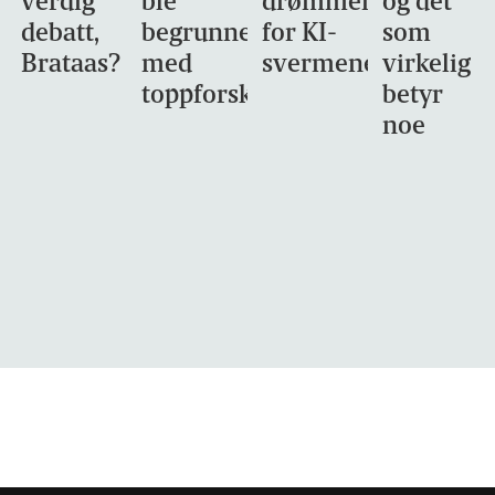
verdig
ble
drømmemålet
og det
debatt,
begrunnet
for KI-
som
Brataas?
med
svermene
virkelig
toppforskning
betyr
noe