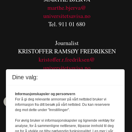
m
arthe.bjerva@
universitetsavisa.no
Tel. 911 01 680
Journalist
KRISTOFFER RAMSØY FREDRIKSEN
kristoffer.r.fredriksen@
universitetsavisa.no
Tel. 480 55 655
Dine valg:
Informasjonskapsler og personvern
For å gi deg relevante annonser på vårt nettsted bruker vi
informasjon fra ditt besøk på vårt nettsted. Du kan reservere
deg mot dette under "Innstillinger".
For øvrig bruker vi informasjonskapsler og lignende verktøy for
analyse, for å sammenligne nettlesere, tilpasse innhold til deg
og for å utvikle og tilby nødvendig funksjonalitet. Les mer i vår