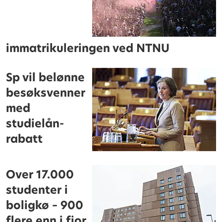
immatrikuleringen ved NTNU
Sp vil belønne
besøksvenner
med
studielån-
rabatt
Over 17.000
studenter i
boligkø – 900
flere enn i fjor