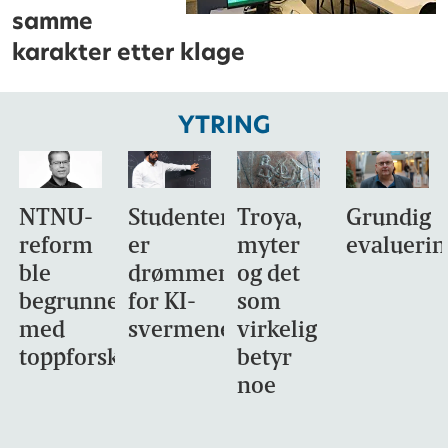
samme
karakter etter klage
YTRING
NTNU-
Studentene
Troya,
Grundig
reform
er
myter
evaluerin
ble
drømmemålet
og det
begrunnet
for KI-
som
med
svermene
virkelig
toppforskning
betyr
noe