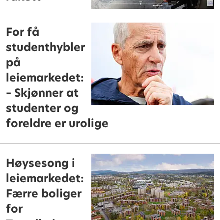
For få
studenthybler
på
leiemarkedet:
– Skjønner at
studenter og
foreldre er urolige
Høysesong i
leiemarkedet:
Færre boliger
for