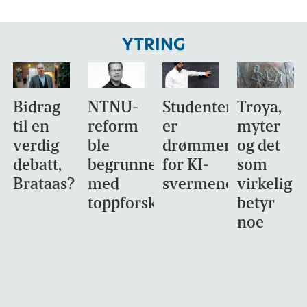
YTRING
Bidrag
NTNU-
Studentene
Troya,
til en
reform
er
myter
verdig
ble
drømmemålet
og det
debatt,
begrunnet
for KI-
som
Brataas?
med
svermene
virkelig
toppforskning
betyr
noe