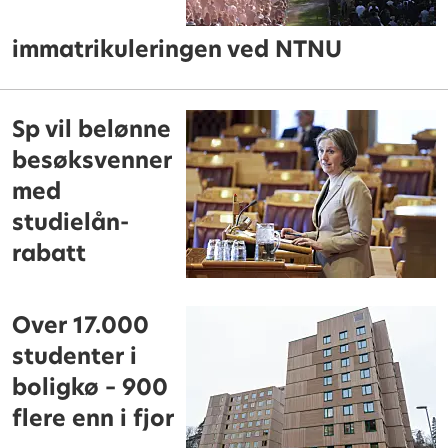
immatrikuleringen ved NTNU
Sp vil belønne
besøksvenner
med
studielån-
rabatt
Over 17.000
studenter i
boligkø – 900
flere enn i fjor