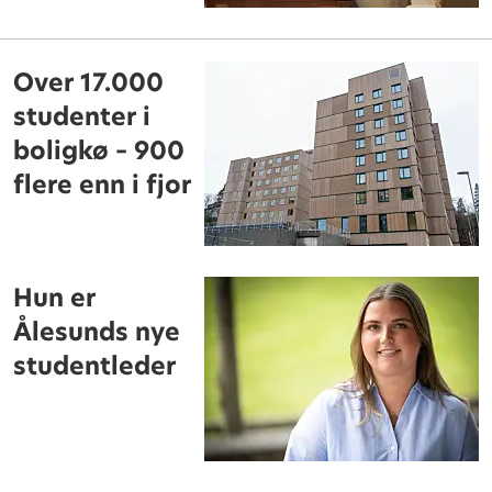
Over 17.000
studenter i
boligkø – 900
flere enn i fjor
Hun er
Ålesunds nye
studentleder