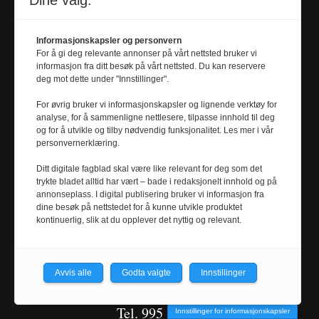
Dine valg:
tore.oksholen@
universitetsavisa.no
Tel. 918 97 876
Informasjonskapsler og personvern
For å gi deg relevante annonser på vårt nettsted bruker vi
informasjon fra ditt besøk på vårt nettsted. Du kan reservere
deg mot dette under "Innstillinger".
Redaksjonssjef
BENEDIKT
ERIKSTAD
For øvrig bruker vi informasjonskapsler og lignende verktøy for
analyse, for å sammenligne nettlesere, tilpasse innhold til deg
JAVOROVIC
og for å utvikle og tilby nødvendig funksjonalitet. Les mer i vår
benedikt.e.javorovic@
personvernerklæring.
universitetsavisa.no
Ditt digitale fagblad skal være like relevant for deg som det
trykte bladet alltid har vært – bade i redaksjonelt innhold og på
Tel. 472 38 560
annonseplass. I digital publisering bruker vi informasjon fra
dine besøk på nettstedet for å kunne utvikle produktet
kontinuerlig, slik at du opplever det nyttig og relevant.
Journalist
MARI RIAN HANGER
mari.r.hanger@
Avvis alle
Godta valgte
Innstillinger
universitetsavisa.no
Tel. 995 86 297
Innstillinger for informasjonskapsler