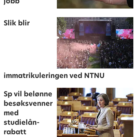
jobb
Slik blir
immatrikuleringen ved NTNU
Sp vil belønne
besøksvenner
med
studielån-
rabatt