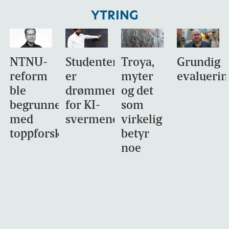
YTRING
NTNU-
Studentene
Troya,
Grundig
reform
er
myter
evaluerin
ble
drømmemålet
og det
begrunnet
for KI-
som
med
svermene
virkelig
toppforskning
betyr
noe